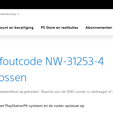
ndersteuning
ount en beveiliging
PS Store en restituties
Abonnementen
foutcode NW-31253-4
ossen
netwerkfout opgetreden. Reactie van de DNS-server is vertraagd of i
 het PlayStation®4-systeem en de router opnieuw op.