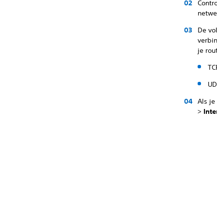
Contr
netwe
De vo
verbi
je rou
TC
UD
Als j
>
Inte