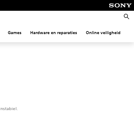
Zoeke
Games
Hardware en reparaties
Online veiligheid
Co
nstabiel.