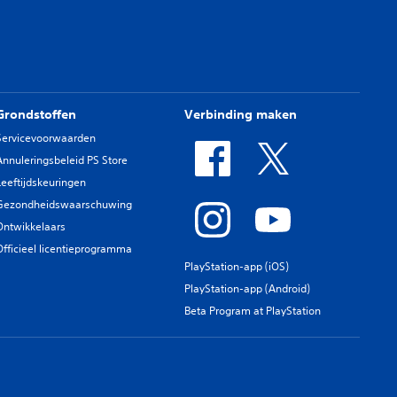
Grondstoffen
Verbinding maken
Servicevoorwaarden
Annuleringsbeleid PS Store
Leeftijdskeuringen
Gezondheidswaarschuwing
Ontwikkelaars
Officieel licentieprogramma
PlayStation-app (iOS)
PlayStation-app (Android)
Beta Program at PlayStation