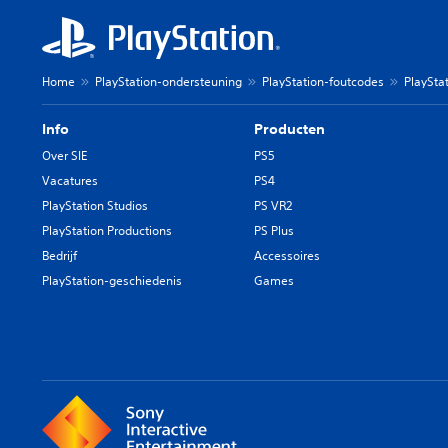
Home
PlayStation-ondersteuning
PlayStation-foutcodes
PlaySta
Info
Producten
Over SIE
PS5
Vacatures
PS4
PlayStation Studios
PS VR2
PlayStation Productions
PS Plus
Bedrijf
Accessoires
PlayStation-geschiedenis
Games