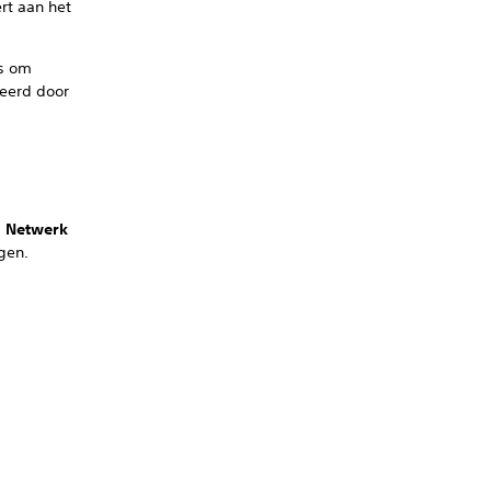
rt aan het
rs om
keerd door
>
Netwerk
gen.