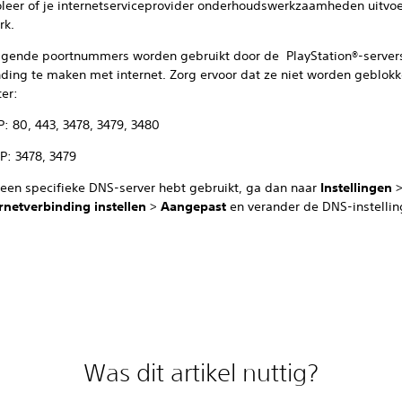
oleer of je internetserviceprovider onderhoudswerkzaamheden uitvoe
rk.
lgende poortnummers worden gebruikt door de PlayStation®-serve
nding te maken met internet. Zorg ervoor dat ze niet worden geblok
ter:
P: 80, 443, 3478, 3479, 3480
P: 3478, 3479
e een specifieke DNS-server hebt gebruikt, ga dan naar
Instellingen
rnetverbinding instellen
>
Aangepast
en verander de DNS-instellin
Was dit artikel nuttig?