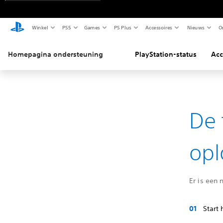
Winkel
PS5
Games
PS Plus
Accessoires
Nieuws
O
Homepagina ondersteuning
PlayStation-status
Acc
De 
opl
Er is een 
Start