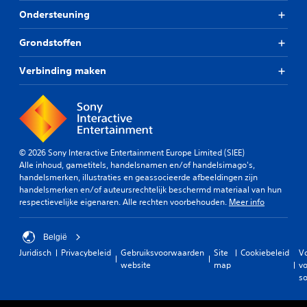
Ondersteuning
Grondstoffen
Verbinding maken
© 2026 Sony Interactive Entertainment Europe Limited (SIEE)
Alle inhoud, gametitels, handelsnamen en/of handelsimago's,
handelsmerken, illustraties en geassocieerde afbeeldingen zijn
handelsmerken en/of auteursrechtelijk beschermd materiaal van hun
respectievelijke eigenaren. Alle rechten voorbehouden.
Meer info
België
Juridisch
Privacybeleid
Gebruiksvoorwaarden
Site
Cookiebeleid
V
website
map
vo
so