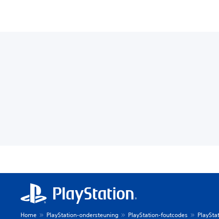
Home
PlayStation-ondersteuning
PlayStation-foutcodes
PlaySta