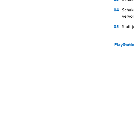
Schak
vervo
Sluit 
PlayStati