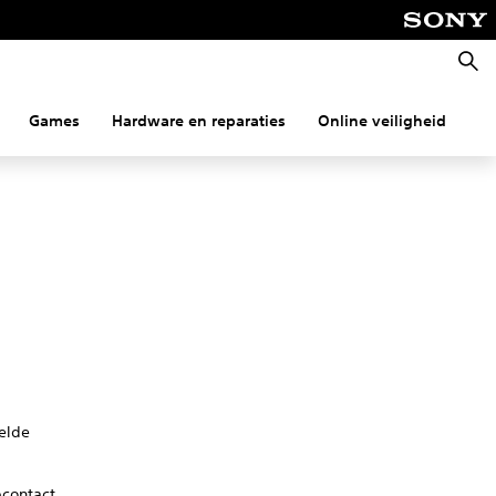
Zoeke
Games
Hardware en reparaties
Online veiligheid
Co
belde
pcontact.