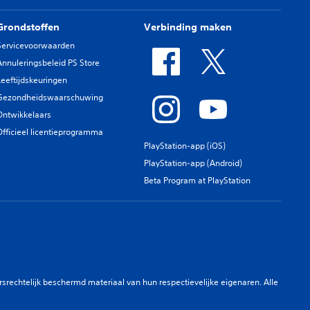
Grondstoffen
Verbinding maken
Servicevoorwaarden
Annuleringsbeleid PS Store
Leeftijdskeuringen
Gezondheidswaarschuwing
Ontwikkelaars
Officieel licentieprogramma
PlayStation-app (iOS)
PlayStation-app (Android)
Beta Program at PlayStation
rechtelijk beschermd materiaal van hun respectievelijke eigenaren. Alle