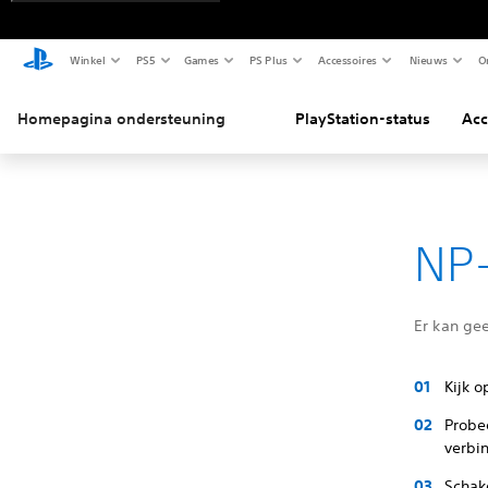
Winkel
PS5
Games
PS Plus
Accessoires
Nieuws
O
Homepagina ondersteuning
PlayStation-status
Acc
NP-
Er kan ge
Kijk o
Probe
verbi
Schake