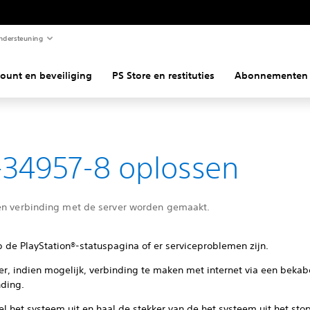
ndersteuning
ount en beveiliging
PS Store en restituties
Abonnementen
34957-8 oplossen
en verbinding met de server worden gemaakt.
p de PlayStation®-statuspagina of er serviceproblemen zijn.
er, indien mogelijk, verbinding te maken met internet via een beka
nding.
l het systeem uit en haal de stekker van de het systeem uit het sto