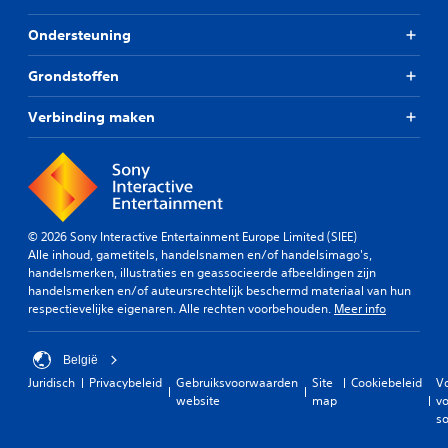
Ondersteuning
Grondstoffen
Verbinding maken
© 2026 Sony Interactive Entertainment Europe Limited (SIEE)
Alle inhoud, gametitels, handelsnamen en/of handelsimago's,
handelsmerken, illustraties en geassocieerde afbeeldingen zijn
handelsmerken en/of auteursrechtelijk beschermd materiaal van hun
respectievelijke eigenaren. Alle rechten voorbehouden.
Meer info
België
Juridisch
Privacybeleid
Gebruiksvoorwaarden
Site
Cookiebeleid
V
website
map
vo
so