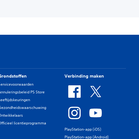
Grondstoffen
Verbinding maken
Servicevoorwaarden
Annuleringsbeleid PS Store
Leeftijdskeuringen
Gezondheidswaarschuwing
Ontwikkelaars
Officieel licentieprogramma
PlayStation-app (iOS)
PlayStation-app (Android)