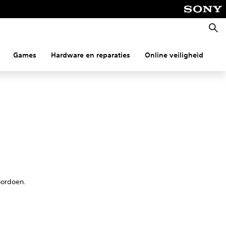
Zoeke
Games
Hardware en reparaties
Online veiligheid
Co
oordoen.