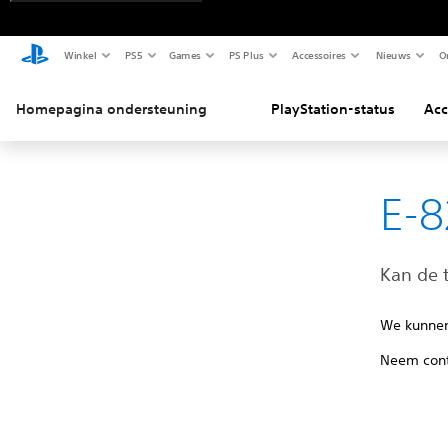
Winkel
PS5
Games
PS Plus
Accessoires
Nieuws
O
Homepagina ondersteuning
PlayStation-status
Acc
E-8
Kan de 
We kunnen 
Neem con