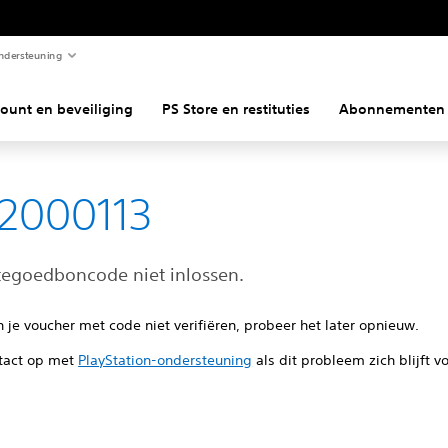
ndersteuning
ount en beveiliging
PS Store en restituties
Abonnementen
2000113
tegoedboncode niet inlossen.
je voucher met code niet verifiëren, probeer het later opnieuw.
tact op met
PlayStation-ondersteuning
als dit probleem zich blijft v