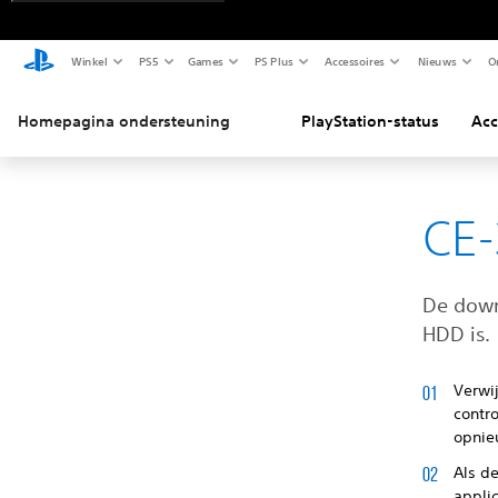
Winkel
PS5
Games
PS Plus
Accessoires
Nieuws
O
Homepagina ondersteuning
PlayStation-status
Acc
CE-
De down
HDD is.
Verwi
contro
opnie
Als d
appli