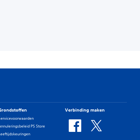
Grondstoffen
Verbinding maken
Servicevoorwaarden
Annuleringsbeleid PS Store
Leeftijdskeuringen