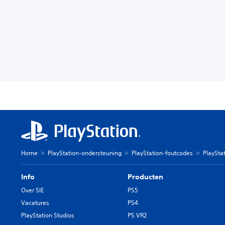
Home
PlayStation-ondersteuning
PlayStation-foutcodes
PlaySta
Info
Producten
Over SIE
PS5
Vacatures
PS4
PlayStation Studios
PS VR2