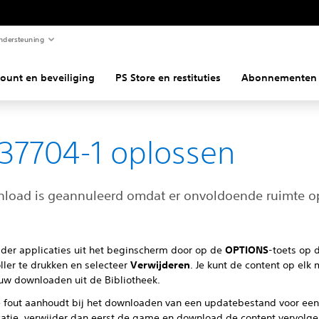
ndersteuning
ount en beveiliging
PS Store en restituties
Abonnementen
37704-1 oplossen
load is geannuleerd omdat er onvoldoende ruimte o
jder applicaties uit het beginscherm door op de
OPTIONS
-toets op 
ller te drukken en selecteer
Verwijderen
. Je kunt de content op el
uw downloaden uit de Bibliotheek.
e fout aanhoudt bij het downloaden van een updatebestand voor ee
catie, verwijder dan eerst de game en download de content vervolg