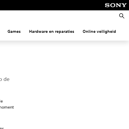
Zoeke
Games
Hardware en reparaties
Online veiligheid
Co
p de
de
k moment
n
ens