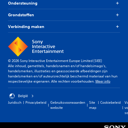
Ondersteuning
Grondstoffen
Verbinding maken
© 2026 Sony Interactive Entertainment Europe Limited (SIEE)
Alle inhoud, gametitels, handelsnamen en/of handelsimago's,
handelsmerken, illustraties en geassocieerde afbeeldingen zijn
handelsmerken en/of auteursrechtelijk beschermd materiaal van hun
respectievelijke eigenaren. Alle rechten voorbehouden.
Meer info
België
Juridisch
Privacybeleid
Gebruiksvoorwaarden
Site
Cookiebeleid
V
website
map
vo
so