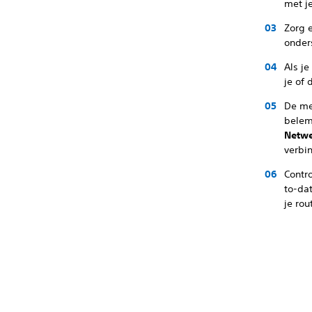
met j
Zorg 
onder
Als j
je of 
De me
belem
Netwe
verbi
Contr
to-dat
je rou