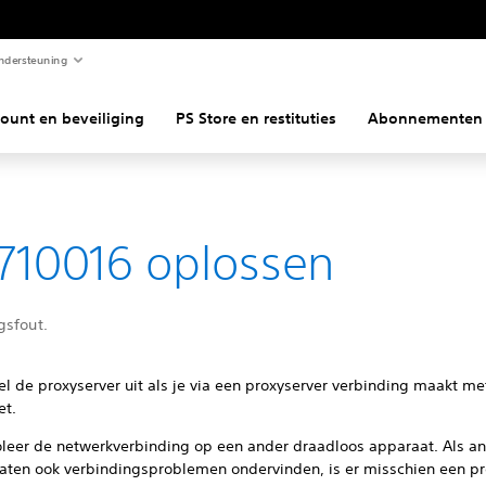
ndersteuning
ount en beveiliging
PS Store en restituties
Abonnementen
10016 oplossen
gsfout.
l de proxyserver uit als je via een proxyserver verbinding maakt me
et.
oleer de netwerkverbinding op een ander draadloos apparaat. Als a
aten ook verbindingsproblemen ondervinden, is er misschien een p