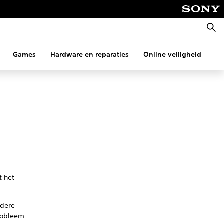
Zoeke
Games
Hardware en reparaties
Online veiligheid
Co
t het
ndere
robleem