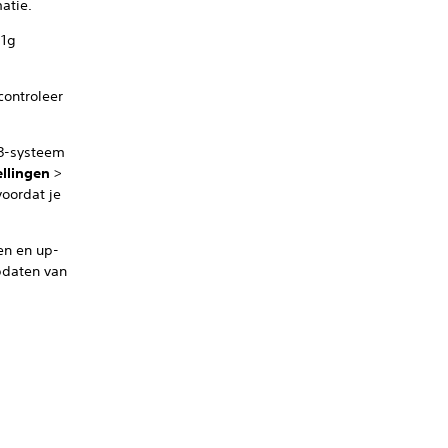
atie.
11g
controleer
®3-systeem
ellingen
>
voordat je
en en up-
updaten van