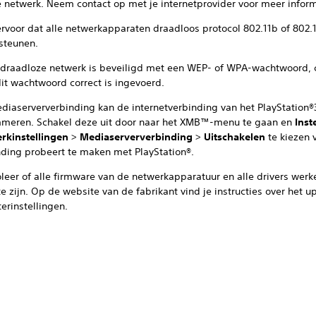
e netwerk. Neem contact op met je internetprovider voor meer inform
ervoor dat alle netwerkapparaten draadloos protocol 802.11b of 802.
steunen.
e draadloze netwerk is beveiligd met een WEP- of WPA-wachtwoord, 
dit wachtwoord correct is ingevoerd.
diaserververbinding kan de internetverbinding van het PlayStation
meren. Schakel deze uit door naar het XMB™-menu te gaan en
Inst
rkinstellingen
>
Mediaserververbinding
>
Uitschakelen
te kiezen 
nding probeert te maken met PlayStation®.
oleer of alle firmware van de netwerkapparatuur en alle drivers werk
e zijn. Op de website van de fabrikant vind je instructies over het 
terinstellingen.