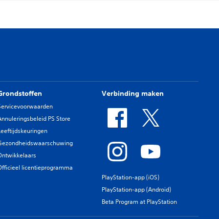
Grondstoffen
Verbinding maken
Servicevoorwaarden
Annuleringsbeleid PS Store
Leeftijdskeuringen
Gezondheidswaarschuwing
Ontwikkelaars
Officieel licentieprogramma
PlayStation-app (iOS)
PlayStation-app (Android)
Beta Program at PlayStation