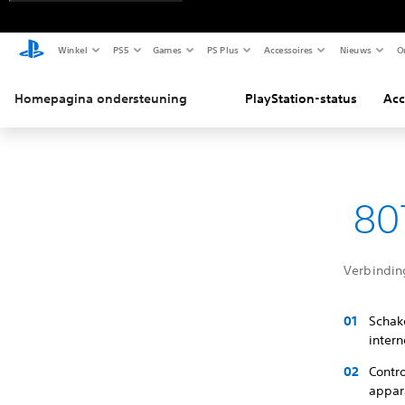
Winkel
PS5
Games
PS Plus
Accessoires
Nieuws
O
Homepagina ondersteuning
PlayStation-status
Acc
807
Verbindin
Schake
intern
Contr
appar