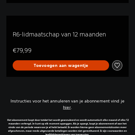
R6-lidmaatschap van 12 maanden
€79,99
Toevoegen aan wagentje
Instructies voor het annuleren van je abonnement vind je
hier
‎.
Het abonnement loopt door totdat het wordt geannuleerd en wordt automatisch elke maand of elke 12
maanden verlengd. Je kunt op elk moment opzeggen. Als je opzegt, loopt je abonnement af aan het
einde van de periode waarvoor je al hebt betaald. Er worden hierna geen abonnementskosten meer
afgeschreven, maar reeds uitgevoerde betalingen worden niet gerestitueerd. Er zijn voorwaarden en
leeftijdsbeperkingen van toepassing.