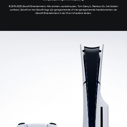
© 2015–2025 Ubisoft Entertainment. Alle rechten voorbehouden. Tom Clancy’s, Rainbow Six, het Soldier-
symbool, Ubisoft en het Ubisoft-logo zijn geregistreerde of niet-geregistreerde handelsmerken van
Ubisoft Entertainment in de VS en/of andere landen.