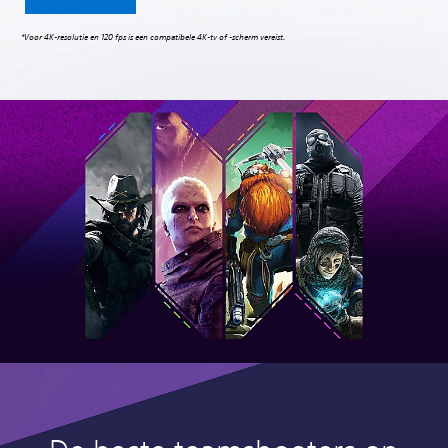
‎*Voor 4K-resolutie en 120 fps is een compatibele 4K-tv of -scherm vereist.‎