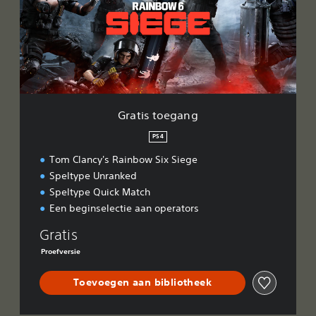
s
t
o
e
g
a
n
g
Gratis toegang
PS4
Tom Clancy's Rainbow Six Siege
Speltype Unranked
Speltype Quick Match
Een beginselectie aan operators
Gratis
Proefversie
Toevoegen aan bibliotheek