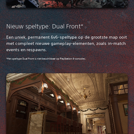
Nieuw speltype: Dual Front*
Een uniek, permanent 6v6-speltype op de grootste map ooit
met compleet nieuwe gameplay-elementen, zoals in-match
events en respawns.
‎*Het speltype Dual Front is niet beschikbaar op PlayStation 4-consoles.