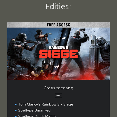
Edities:
G
r
a
t
i
s
t
o
e
g
a
n
g
Gratis toegang
PS5
Tom Clancy's Rainbow Six Siege
Speltype Unranked
Speltype Quick Match