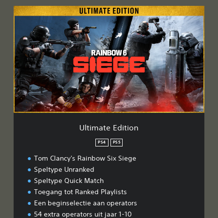
U
l
t
i
m
a
t
e
E
d
i
t
i
Ultimate Edition
o
n
PS4
PS5
Tom Clancy's Rainbow Six Siege
Speltype Unranked
Speltype Quick Match
Toegang tot Ranked Playlists
Een beginselectie aan operators
54 extra operators uit jaar 1-10