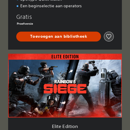
Een beginselectie aan operators
Gratis
Proefversie
Toevoegen aan bibliotheek
E
l
i
t
e
E
d
i
t
i
o
n
Elite Edition