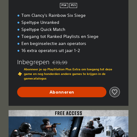
PS4
PS5
Tom Clancy's Rainbow Six Siege
Speltype Unranked
Speltype Quick Match
Toegang tot Ranked Playlists en Siege
Een beginselectie aan operators
16 extra operators uit jaar 1-2
Inbegrepen
€19,99
Korting ten opzichte van de oorspronkelijk
Abonneer je op PlayStation Plus Extra om toegang tot deze
game en nog honderden andere games te krijgen in de
gamecatalogus
Abonneren
G
r
a
t
i