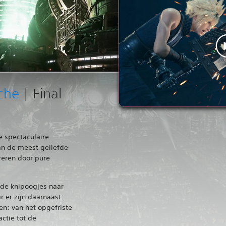
che
| Final
e spectaculaire
an de meest geliefde
ireren door pure
n de knipoogjes naar
 er zijn daarnaast
n: van het opgefriste
ctie tot de