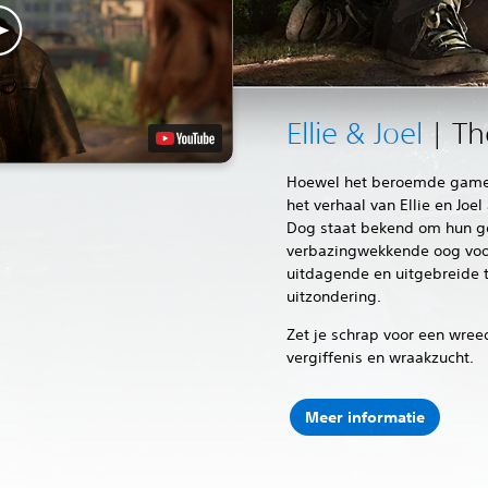
Ellie & Joel
| The
Hoewel het beroemde game-
het verhaal van Ellie en Joe
Dog staat bekend om hun g
verbazingwekkende oog voor 
uitdagende en uitgebreide t
uitzondering.
Zet je schrap voor een wreed 
vergiffenis en wraakzucht.
Meer informatie