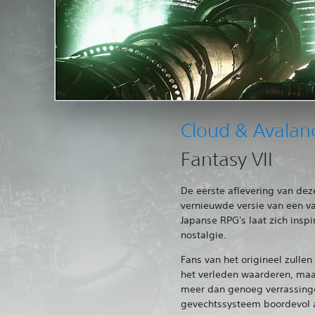
Cloud & Avalan
Fantasy VII
De eerste aflevering van dez
vernieuwde versie van een v
Japanse RPG's laat zich insp
nostalgie.
Fans van het origineel zulle
het verleden waarderen, maar
meer dan genoeg verrassinge
gevechtssysteem boordevol a