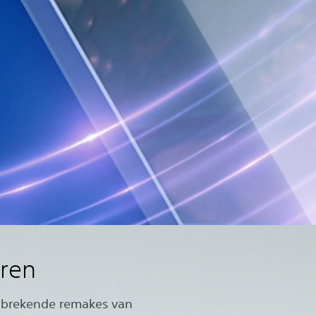
uren
nbrekende remakes van