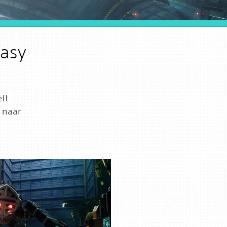
tasy
ft
 naar