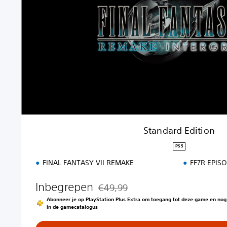
r
d
E
d
i
t
i
o
n
Standard Edition
PS5
FINAL FANTASY VII REMAKE
FF7R EPIS
Inbegrepen
€49,99
Korting ten opzichte van de oorspronke
Abonneer je op PlayStation Plus Extra om toegang tot deze game en no
in de gamecatalogus