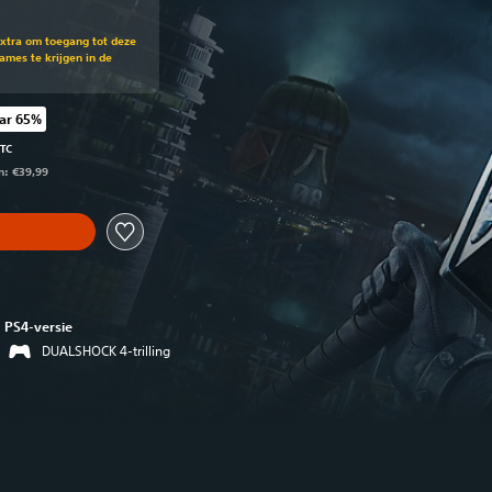
en opzichte van de oorspronkelijke prijs van €39,99
Extra om toegang tot deze
mes te krijgen in de
ar 65%
chte van de oorspronkelijke prijs van €39,99
UTC
n: €39,99
PS4-versie
DUALSHOCK 4-trilling