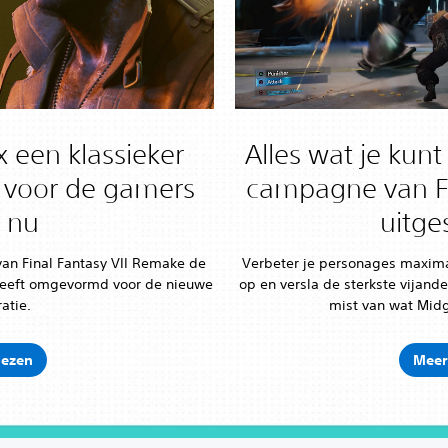
 een klassieker
Alles wat je kun
 voor de gamers
campagne van F
 nu
uitge
van Final Fantasy VII Remake de
Verbeter je personages maxima
heeft omgevormd voor de nieuwe
op en versla de sterkste vijand
atie.
mist van wat Midg
lezen
Meer