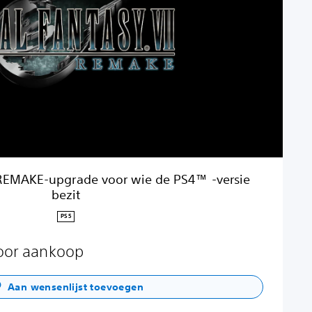
REMAKE-upgrade voor wie de PS4™ -versie
bezit
PS5
voor aankoop
Aan wensenlijst toevoegen