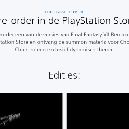
DIGITAAL KOPEN
re-order in de PlayStation Sto
-order een van de versies van Final Fantasy VII Remake
Station Store en ontvang de summon materia voor Ch
Chick en een exclusief dynamisch thema.
Edities:
F
I
N
A
L
F