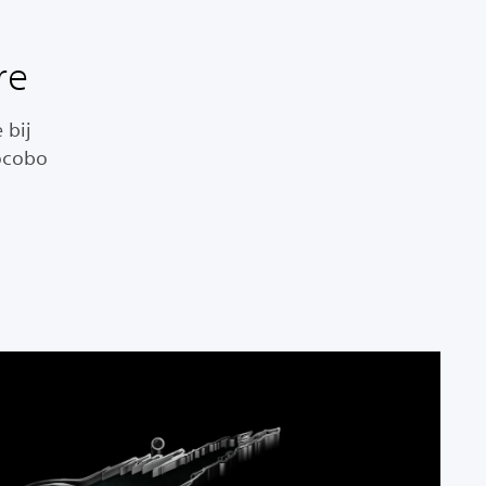
re
 bij
ocobo