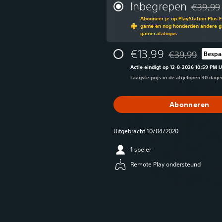
Inbegrepen
€39,99
Korting t
Abonneer je op PlayStation Plus 
game en nog honderden andere ga
gamecatalogus
€13,99
€39,99
Bespa
Korting ten opzi
Actie eindigt op 12-8-2026 10:59 PM 
Laagste prijs in de afgelopen 30 dage
Abonneren
Uitgebracht 10/04/2020
1 speler
Remote Play ondersteund