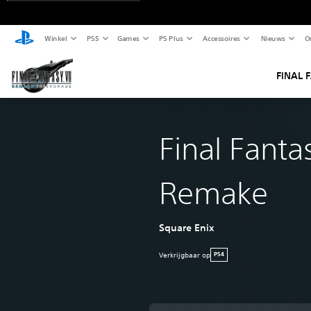
Winkel
PS5
Games
PS Plus
Accessoires
Nieuws
O
FINAL 
Final Fantas
Remake
Square Enix
Verkrijgbaar op
PS4