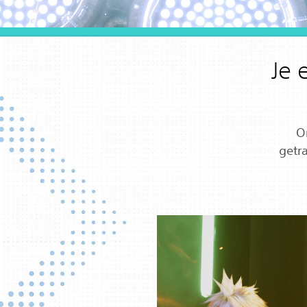
Je 
O
getr