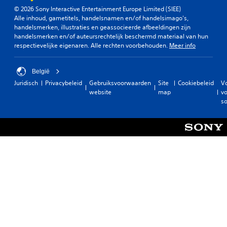
© 2026 Sony Interactive Entertainment Europe Limited (SIEE)
Alle inhoud, gametitels, handelsnamen en/of handelsimago's,
handelsmerken, illustraties en geassocieerde afbeeldingen zijn
handelsmerken en/of auteursrechtelijk beschermd materiaal van hun
respectievelijke eigenaren. Alle rechten voorbehouden.
Meer info
België
Juridisch
Privacybeleid
Gebruiksvoorwaarden
Site
Cookiebeleid
V
website
map
vo
so