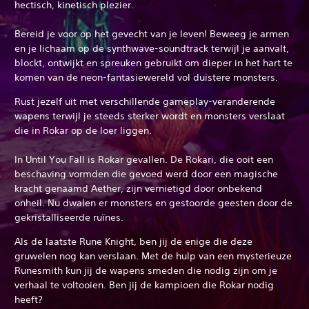
hectisch, kinetisch plezier.
Bereid je voor op het gevecht van je leven! Beweeg je armen
en je lichaam op de synthwave-soundtrack terwijl je aanvalt,
blockt, ontwijkt en spreuken gebruikt om dieper in het hart te
komen van de neon-fantasiewereld vol duistere monsters.
Rust jezelf uit met verschillende gameplay-veranderende
wapens terwijl je steeds sterker wordt en monsters verslaat
die in Rokar op de loer liggen.
In Until You Fall is Rokar gevallen. De Rokari, die ooit een
beschaving vormden die gevoed werd door een magische
kracht genaamd Aether, zijn vernietigd door onbekend
onheil. Nu dwalen er monsters en gestoorde geesten door de
gekristalliseerde ruïnes.
Als de laatste Rune Knight, ben jij de enige die deze
gruwelen nog kan verslaan. Met de hulp van een mysterieuze
Runesmith kun jij de wapens smeden die nodig zijn om je
verhaal te voltooien. Ben jij de kampioen die Rokar nodig
heeft?