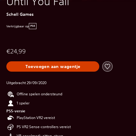
Until You Fall
Schell Games
Verkrijgbaar op
PS4
€24,99
Toevoegen aan wagentje
Uitgebracht 29/09/2020
Offline spelen ondersteund
1 speler
PS5-versie
PlayStation VR2 vereist
PS VR2 Sense-controllers vereist
VR-speelmodi: zitten, staan