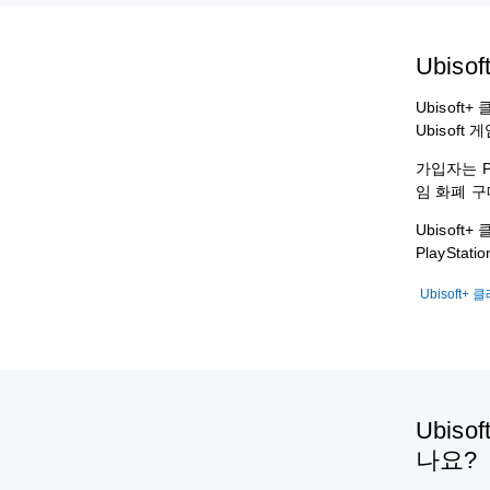
Ubis
Ubisof
Ubisof
가입자는 Pl
임 화폐 구
Ubisoft
PlaySta
Ubisoft+
Ubis
나요?