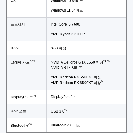
OS:
Windows 10 64비트
Windows 11 64비트
프로세서
Intel Core i5 7600
1
AMD Ryzen 3 3100 *
RAM
8GB 이상
*2*3
*4 *5
그래픽 카드
NVIDIA GeForce GTX 1650 이상
NVIDIA RTX 시리즈
AMD Radeon RX 5500XT 이상
*4
AMD Radeon RX 6500XT 이상
*6
DisplayPort 1.4
DisplayPort™
*7
USB 포트
USB 3.0
*8
Bluetooth 4.0 이상
Bluetooth®