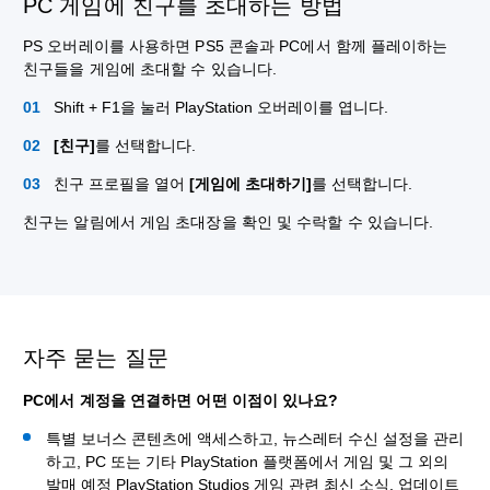
PC 게임에 친구를 초대하는 방법
PS 오버레이를 사용하면 PS5 콘솔과 PC에서 함께 플레이하는
친구들을 게임에 초대할 수 있습니다.
Shift + F1을 눌러 PlayStation 오버레이를 엽니다.
[친구]
를 선택합니다.
친구 프로필을 열어
[게임에 초대하기]
를 선택합니다.
친구는 알림에서 게임 초대장을 확인 및 수락할 수 있습니다.
자주 묻는 질문
PC에서 계정을 연결하면 어떤 이점이 있나요?
특별 보너스 콘텐츠에 액세스하고, 뉴스레터 수신 설정을 관리
하고, PC 또는 기타 PlayStation 플랫폼에서 게임 및 그 외의
발매 예정 PlayStation Studios 게임 관련 최신 소식, 업데이트