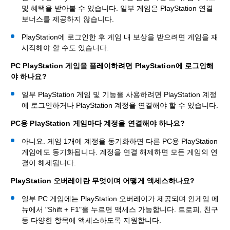
및 혜택을 받아볼 수 있습니다. 일부 게임은 PlayStation 연결
보너스를 제공하지 않습니다.
PlayStation에 로그인한 후 게임 내 보상을 받으려면 게임을 재
시작해야 할 수도 있습니다.
PC PlayStation 게임을 플레이하려면 PlayStation에 로그인해
야 하나요?
일부 PlayStation 게임 및 기능을 사용하려면 PlayStation 계정
에 로그인하거나 PlayStation 계정을 연결해야 할 수 있습니다.
PC용 PlayStation 게임마다 계정을 연결해야 하나요?
아니요. 게임 1개에 계정을 동기화하면 다른 PC용 PlayStation
게임에도 동기화됩니다. 계정을 연결 해제하면 모든 게임의 연
결이 해제됩니다.
PlayStation 오버레이란 무엇이며 어떻게 액세스하나요?
일부 PC 게임에는 PlayStation 오버레이가 제공되며 인게임 메
뉴에서 "Shift + F1"을 누르면 액세스 가능합니다. 트로피, 친구
등 다양한 항목에 액세스하도록 지원합니다.