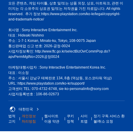
모든 콘텐츠, 게임 타이틀, 상호 및/또는 상품 외장, 상표, 아트워크, 관련 이
미지는 각 소유주의 상표권 및/또는 저작권을 가진 자료입니다. All rights
reserved. 추가 정보:
https://www.playstation.com/ko-kr/legal/copyright-
and-trademark-notice/
회사명 : Sony Interactive Entertainment Inc.
대표 : Hideaki Nishino
주소 : 1-7-1 Konan, Minato-ku, Tokyo, 108-0075 Japan
통신판매업 신고 번호: 2026-공정-0024
사업자정보확인:
http://www.ftc.go.kr/selectBizOvrCommPop.do?
apvPermMgtNo=2026공정0024
마케팅대행사업자 : Sony Interactive Entertainment Korea Inc.
대표 : 이소정
주소 : 서울시 강남구 테헤란로 134, 8층 (역삼동, 포스코타워 역삼)
URL: https://www.playstation.com/ko-kr/support/
고객센터 TEL: 070-4732-6748, sie-ko-personalinfo@sony.com
사업자등록번호 : 106-86-02673
대한민국
법적
개인정보
웹사이트
쿠키
사이
정기 구독 서비스 환
고지
처리방침
이용 약관
정책
트맵
불/취소 요청