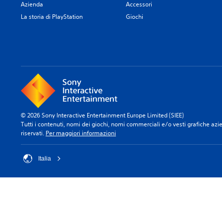
Azienda
Accessori
La storia di PlayStation
Giochi
© 2026 Sony Interactive Entertainment Europe Limited (SIEE)
Tutti i contenuti, nomi dei giochi, nomi commerciali e/o vesti grafiche aziend
riservati.
Per maggiori informazioni
Italia