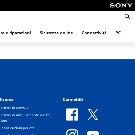
Cerca
e e riparazioni
Sicurezza online
Connettività
PC
Risorse
Connettiti
Termini di servizio
Termini di annullamento del PS
Store
Classificazioni per età