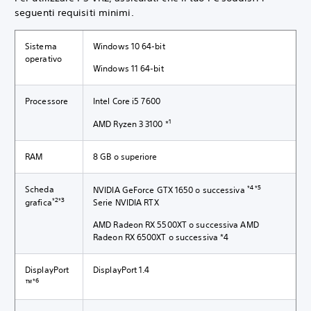
seguenti requisiti minimi.
Sistema
Windows 10 64-bit
operativo
Windows 11 64-bit
Processore
Intel Core i5 7600
1
AMD Ryzen 3 3100 *
RAM
8 GB o superiore
*4 *5
Scheda
NVIDIA GeForce GTX 1650 o successiva
*2*3
grafica
Serie NVIDIA RTX
AMD Radeon RX 5500XT o successiva AMD
Radeon RX 6500XT o successiva *4
DisplayPort
DisplayPort 1.4
*6
™