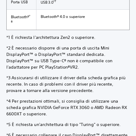
*7
Porta USB
USB 3.0
*
Bluetooth® 4.0 o superiore
Bluetooth®
8
*1 È richiesta l'architettura Zen2 o superiore.
*2 È necessario disporre di una porta di uscita Mini
DisplayPort™ o DisplayPort™ standard dedicata.
DisplayPort™ su USB Type-C® non è compatibile con
l'adattatore per PC PlayStation®VR2.
*3 Assicurarsi di utilizzare il driver della scheda grafica più
recente. In caso di problemi con il driver più recente,
provare a tornare alla versione precedente.
*4 Per prestazioni ottimali, si consiglia di utilizzare una
scheda grafica NVIDIA GeForce RTX 3060 o AMD Radeon RX
6600XT o superiore.
*5 È richiesta un'architettura di tipo "Turing" o superiore.
*6 È necessario collegare il cavo DisplayPort™ direttamente