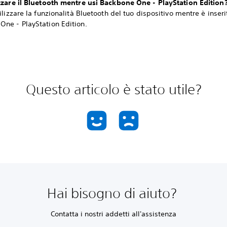
izzare il Bluetooth mentre usi Backbone One - PlayStation Edition
tilizzare la funzionalità Bluetooth del tuo dispositivo mentre è inseri
One - PlayStation Edition.
Questo articolo è stato utile?
Hai bisogno di aiuto?
Contatta i nostri addetti all'assistenza