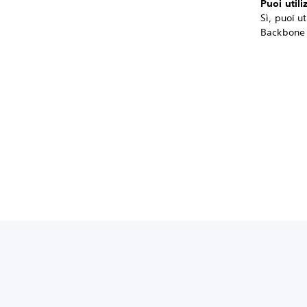
Puoi util
Sì, puoi u
Backbone 