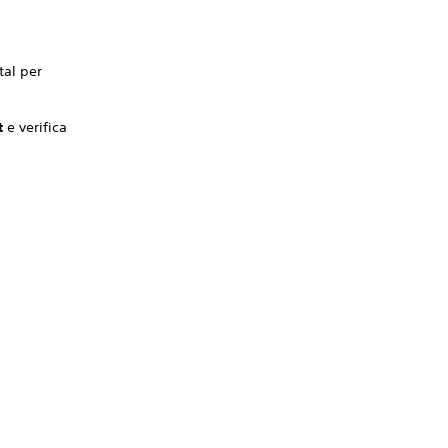
tal per
t
e verifica