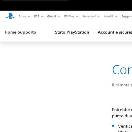
Store
PS5
Giochi
PS Plus
Accessori
Novità
Suppor
Home Supporto
Stato PlayStation
Account e sicure
Com
Il remote 
Potrebbe e
punto di a
Verific