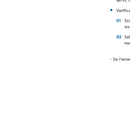
Wi-Fi, 
Verific
Sc
vi
Se
nu
- Se l'erro