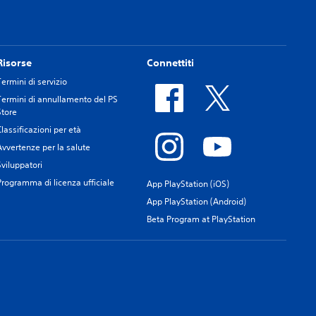
Risorse
Connettiti
Termini di servizio
Termini di annullamento del PS
Store
Classificazioni per età
Avvertenze per la salute
Sviluppatori
Programma di licenza ufficiale
App PlayStation (iOS)
App PlayStation (Android)
Beta Program at PlayStation