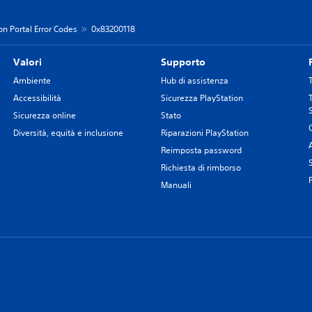
on Portal Error Codes
0x83200118
Valori
Supporto
Ambiente
Hub di assistenza
Accessibilità
Sicurezza PlayStation
Sicurezza online
Stato
Diversità, equità e inclusione
Riparazioni PlayStation
Reimposta password
Richiesta di rimborso
Manuali