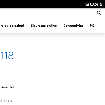
Cerca
e e riparazioni
Sicurezza online
Connettività
PC
118
.
zioni del
n la rete