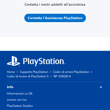
Contatta i nostri addetti all'assistenza
Contatta l'Assistenza PlayStation
Home
Supporto PlayStation
Codici di errore PlayStation
Codici di errore di PlayStation 5
NP-103028-4
Info
Informazioni su SIE
Lavora con noi
PlayStation Studios