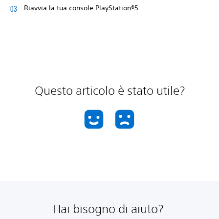
Riavvia la tua console PlayStation®5.
Questo articolo è stato utile?
Hai bisogno di aiuto?