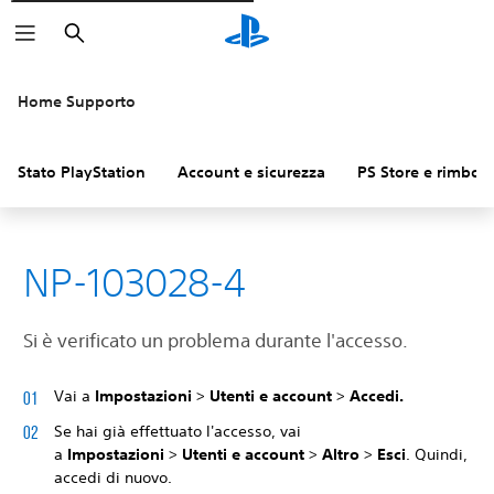
Cerca
Home Supporto
Stato PlayStation
Account e sicurezza
PS Store e rimbors
NP-103028-4
Si è verificato un problema durante l'accesso.
Vai a
Impostazioni
>
Utenti e account
>
Accedi.
Se hai già effettuato l'accesso, vai
a
Impostazioni
>
Utenti e account
>
Altro
>
Esci
. Quindi,
accedi di nuovo.