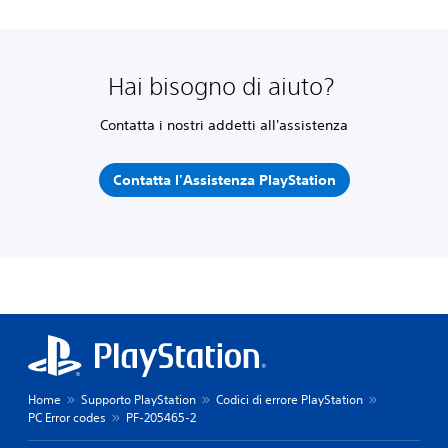
Hai bisogno di aiuto?
Contatta i nostri addetti all'assistenza
Contatta l'Assistenza PlayStation
Home
Supporto PlayStation
Codici di errore PlayStation
PC Error codes
PF-205465-2