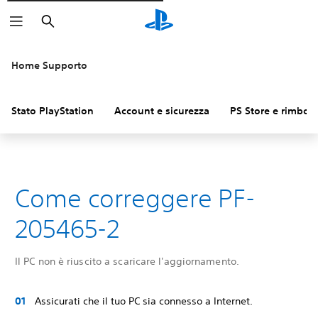
Cerca
Home Supporto
Stato PlayStation
Account e sicurezza
PS Store e rimbors
Come correggere PF-
205465-2
Il PC non è riuscito a scaricare l'aggiornamento.
Assicurati che il tuo PC sia connesso a Internet.