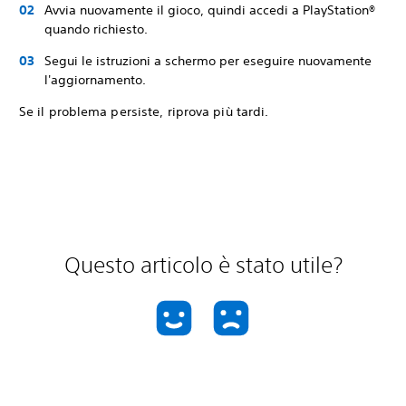
Avvia nuovamente il gioco, quindi accedi a PlayStation®
quando richiesto.
Segui le istruzioni a schermo per eseguire nuovamente
l'aggiornamento.
Se il problema persiste, riprova più tardi.
Questo articolo è stato utile?