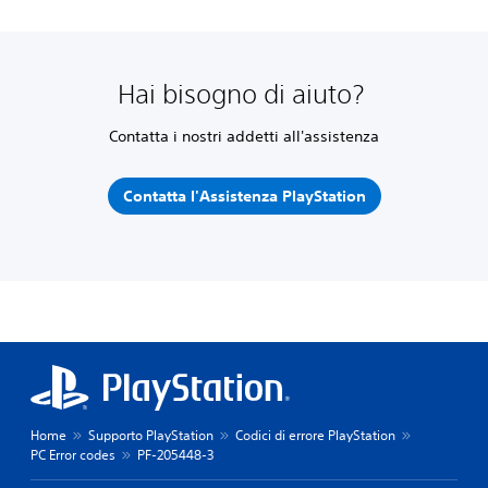
Hai bisogno di aiuto?
Contatta i nostri addetti all'assistenza
Contatta l'Assistenza PlayStation
Home
Supporto PlayStation
Codici di errore PlayStation
PC Error codes
PF-205448-3