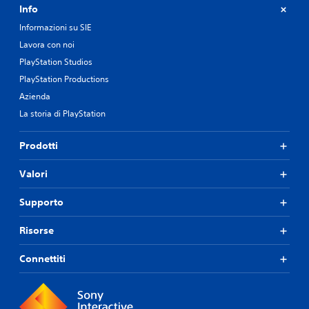
Info
Informazioni su SIE
Lavora con noi
PlayStation Studios
PlayStation Productions
Azienda
La storia di PlayStation
Prodotti
Valori
Supporto
Risorse
Connettiti