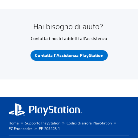
Hai bisogno di aiuto?
Contatta i nostri addetti all'assistenza
Contatta l'Assistenza PlayStation
Home
Supporto PlayStation
Codici di errore PlayStation
PC Error codes
PF-205428-1