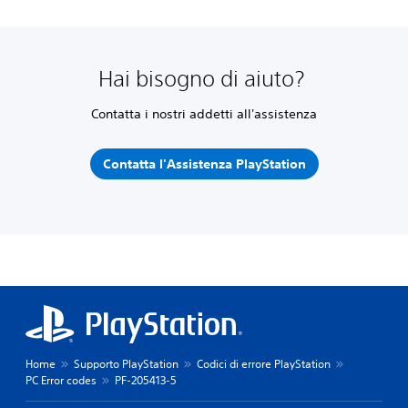
Hai bisogno di aiuto?
Contatta i nostri addetti all'assistenza
Contatta l'Assistenza PlayStation
Home
Supporto PlayStation
Codici di errore PlayStation
PC Error codes
PF-205413-5