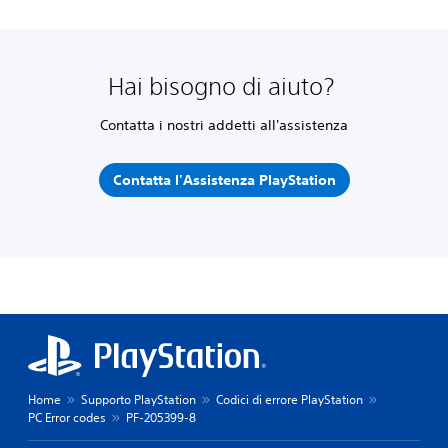
Hai bisogno di aiuto?
Contatta i nostri addetti all'assistenza
Contatta l'Assistenza PlayStation
Home
Supporto PlayStation
Codici di errore PlayStation
PC Error codes
PF-205399-8