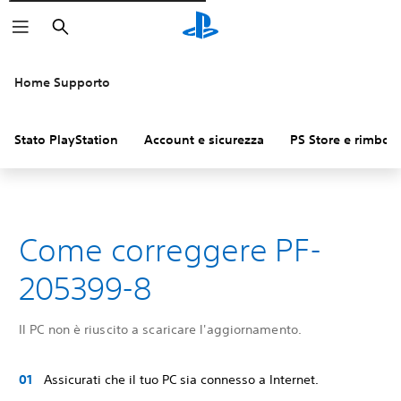
Cerca
Home Supporto
Stato PlayStation
Account e sicurezza
PS Store e rimbors
Come correggere PF-
205399-8
Il PC non è riuscito a scaricare l'aggiornamento.
Assicurati che il tuo PC sia connesso a Internet.