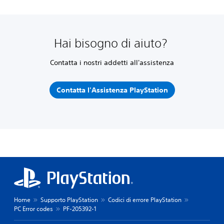
Hai bisogno di aiuto?
Contatta i nostri addetti all'assistenza
Contatta l'Assistenza PlayStation
Home
Supporto PlayStation
Codici di errore PlayStation
PC Error codes
PF-205392-1