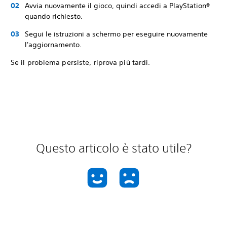
Avvia nuovamente il gioco, quindi accedi a PlayStation®
quando richiesto.
Segui le istruzioni a schermo per eseguire nuovamente
l'aggiornamento.
Se il problema persiste, riprova più tardi.
Questo articolo è stato utile?