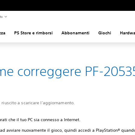
to
zza
PS Store e rimborsi
Abbonamenti
Giochi
Hardwar
e correggere PF-2053
è riuscito a scaricare l'aggiornamento.
rati che il tuo PC sia connesso a Internet.
 ad avviare nuovamente il gioco, quindi accedi a PlayStation® quand