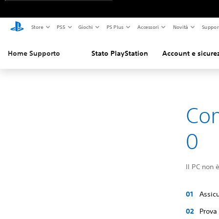
Store
PS5
Giochi
PS Plus
Accessori
Novità
Suppor
Home Supporto
Stato PlayStation
Account e sicure
Com
0
Il PC non 
Assicu
Prova