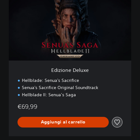
d
i
z
i
o
n
e
D
e
l
u
x
Edizione Deluxe
e
Hellblade: Senua's Sacrifice
Senua's Sacrifice Original Soundtrack
Hellblade II: Senua’s Saga
€69,99
Aggiungi al carrello