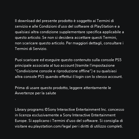
o
m
o
n
i
3
m
p
e
o
D
p
d
o
c
l
Il download del presente prodotto è soggetto ai Termini di 
e
a
P
l
e
servizio e alle Condizioni d'uso del software di PlayStation e a 
l
r
u
i
t
qualsiasi altra condizione supplementare specifica applicabile a 
l
e
o
m
a
questo articolo. Se non si desidera accettare questi Termini, 
a
,
i
i
m
non scaricare questo articolo. Per maggiori dettagli, consultare i 
s
o
i
t
e
Termini di Servizio.
e
p
m
a
n
n
p
p
t
t
Puoi scaricare ed eseguire questo contenuto sulla console PS5 
s
u
o
e
principale associata al tuo account (tramite l'impostazione 
o
i
r
s
s
“Condivisione console e riproduzione offline”) e su qualsiasi 
b
s
e
t
o
altra console PS5 quando effettui il login con lo stesso account.
i
i
a
e
t
l
c
r
m
t
Prima di usare questo prodotto, leggere attentamente le 
i
o
e
p
Avvertenze per la salute
o
t
l
l
l
.
t
à
o
'
i
i
d
r
u
f
Library programs ©Sony Interactive Entertainment Inc. concesso 
t
e
i
s
in licenza esclusivamente a Sony Interactive Entertainment 
i
o
l
p
c
Europe. Si applicano i Termini d'uso del software. Si consiglia di 
l
c
l
i
i
visitare eu.playstation.com/legal per i diritti di utilizzo completi.
a
e
a
ù
t
t
l
i
a
t
i
e