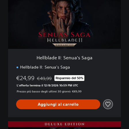
l
b
l
a
d
e
I
I
:
S
Hellblade II: Senua’s Saga
e
n
Hellblade II: Senua’s Saga
u
a
€24,99
€49,99
Risparmio del 50%
Scontato dal prezzo originale di €49,99
’
L'offerta termina il 12/8/2026 10:59 PM UTC
s
Prezzo più basso degli ultimi 30 giorni: €49,99
S
a
g
Aggiungi al carrello
a
E