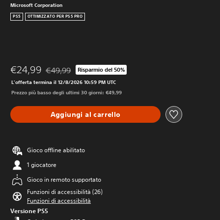
Microsoft Corporation
PS5
OTTIMIZZATO PER PS5 PRO
€24,99
€49,99
Risparmio del 50%
Scontato dal prezzo originale di €49,99
L'offerta termina il 12/8/2026 10:59 PM UTC
Prezzo più basso degli ultimi 30 giorni: €49,99
Aggiungi al carrello
Gioco offline abilitato
1 giocatore
Gioco in remoto supportato
Funzioni di accessibilità (26)
Funzioni di accessibilità
Versione PS5