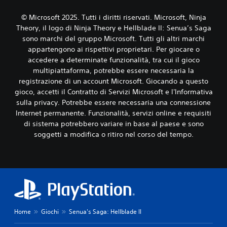
m
a
i
.
v
p
u
P
© Microsoft 2025. Tutti i diritti riservati. Microsoft, Ninja
e
o
d
u
t
r
i
Theory, il logo di Ninja Theory e Hellblade II: Senua’s Saga
C
o
t
t
o
sono marchi del gruppo Microsoft. Tutti gli altri marchi
a
i
e
a
i
appartengono ai rispettivi proprietari. Per giocare o
r
n
.
n
n
accedere a determinate funzionalità, tra cui il gioco
i
c
t
m
d
multipiattaforma, potrebbe essere necessaria la
e
i
o
I
u
registrazione di un account Microsoft. Giocando a questo
l
p
d
r
n
o
o
gioco, accetti il ​​Contratto di Servizi Microsoft e l'Informativa
l
r
v
s
c
a
sulla privacy. Potrebbe essere necessaria una connessione
e
e
s
h
s
Internet permanente. Funzionalità, servizi online e requisiti
i
r
o
e
o
di sistema potrebbero variare in base al paese e sono
l
n
t
s
t
l
soggetti a modifica o ritiro nel corso del tempo.
o
i
i
i
t
e
s
o
v
o
s
e
n
e
t
s
m
e
l
i
e
b
l
l
r
r
t
o
e
e
e
o
d
v
m
r
l
i
e
o
à
Home
Giochi
Senua's Saga: Hellblade II
i
d
d
d
t
i
I