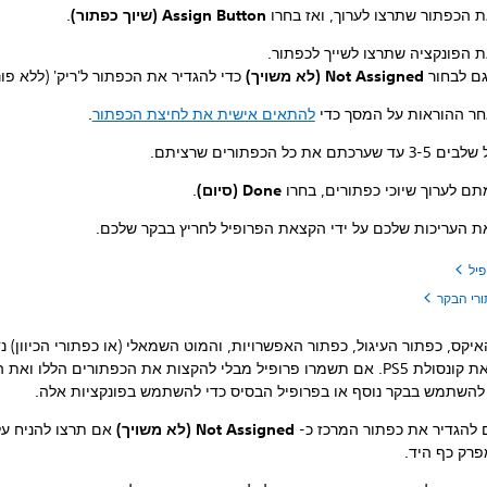
ת הכפתור שתרצו לערוך, ואז בחרו
Assign Button (שיוך כפתור)
.
ת הפונקציה שתרצו לשייך לכפתור.
ם לבחור
Not Assigned (לא משויך)
כדי להגדיר את הכפתור ל'ריק' (ללא פונ
חר ההוראות על המסך כדי
להתאים אישית את לחיצת הכפתור
.
ערכתם את כל הכפתורים שרציתם.
תם לערוך שיוכי כפתורים, בחרו
Done (סיום)
.
ת העריכות שלכם על ידי הקצאת הפרופיל לחריץ בבקר שלכם.
יל
ורי הבקר
יקס, כפתור העיגול, כפתור האפשרויות, והמוט השמאלי (או כפתורי הכיוון) נ
לתפעל את קונסולת PS5. אם תשמרו פרופיל מבלי להקצות את הכפתורים הללו ואת
להשתמש בבקר נוסף או בפרופיל הבסיס כדי להשתמש בפונקציות אלה.
ם להגדיר את כפתור המרכז כ-
Not Assigned (לא משויך)
אם תרצו להניח על
פרק כף היד.