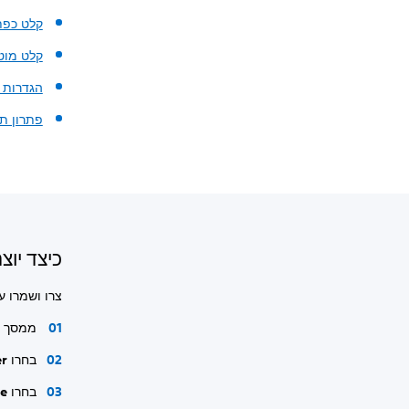
קלט כפת
קלט מוט
הגדרות בקר 
פתרון ת
כיצד יוצרי
צרו ושמרו עד 30 פרופילים מותאמים אישית עבור בק
ממסך ה
בחרו
er
בחרו
ile