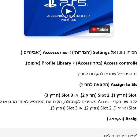
בית, נווטו אל
Settings ('הגדרות')
>
Accessories ('אביזרים')
.
Access controll (בקר Access)
>
.
ת הפרופיל שתרצו להקצות לחריץ.
Assign to S (הקצאה לחריץ)
.
Sl (חריץ 1)
,
Slot 2 (חריץ 2)
, או
Slot 3 (חריץ 3)
אם יש לכם שני בקרי Access משויכים לקונסולה, הקצו את הפרופיל לאחד מהם 
Ass (הקצאה)
.
פים בין פרופילים