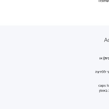
שתוכלו
או
י ללחיצה
ר יפעל כמו מקש caps lock
באופן