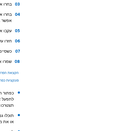
בחרו א
בחרו א
אפשר ג
עקבו א
חזרו על שלבים 3-5 עד ש
כשסיימ
שמרו א
הקצאת הפרופ
פונקציות כפת
כפתור הא
תצטרכו 
תוכלו ג
או את מ