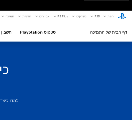
חנות
PS5‏
משחקים
PS Plus
אביזרים
חדשות
תמיכה
דף הבית של התמיכה
סטטוס PlayStation
חשבון 
כי
למדו כיצד להג