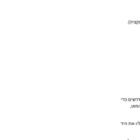
קציה).
דרשים כדי
 המוט,
יו את היד