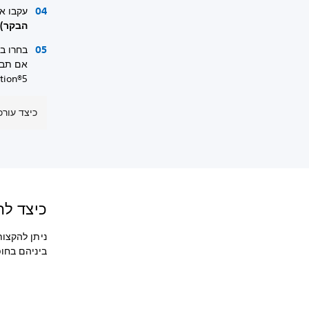
עקבו א
הבקר)
בחרו ב
אם תב
PlayStation®5 מבלי להיו
כיצד עורכ
כיצד להש
ניתן להקצו
ביניהם בחו