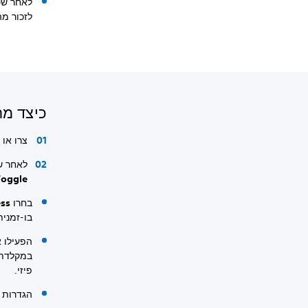
לאחר שס
לזכור מ
כיצד מתא
צרו או 
לאחר ש
Button Toggle 
בחרו
ress
בו-זמנית
הפעילו 
במקלדת.
פיזי.
הגדרות 