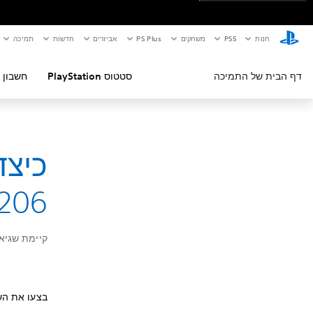
חנות
PS5‏
משחקים
PS Plus
אביזרים
חדשות
תמיכה
דף הבית של התמיכה
סטטוס PlayStation
חשבון 
כיצד
206
קיימת שגיאת מערכת ב-Player
בצעו את הש