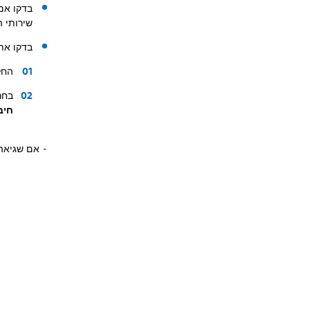
שירותי ה
בדקו את הגדרות ה-i
החליקו
בחר
חיב
- אם שגיאה ז