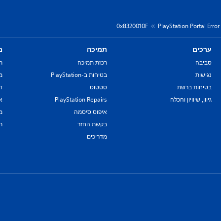
0x8320010F
PlayStation Portal Erro
ערכים
תמיכה
מ
סביבה
רכזת תמיכה
ת
נגישות
בטיחות ב-PlayStation
מד
בטיחות ברשת
סטטוס
די
גיוון, שיוויון והכלה
PlayStation Repairs
א
איפוס סיסמה
מ
בקשת החזר
ת
מדריכים