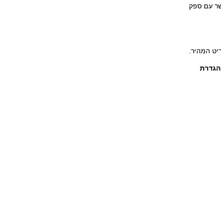
. אם אתם נתקלים בבעיות עם ה-Wi-Fi, צרו קשר עם ספק
Internet Connection  (הגדרת