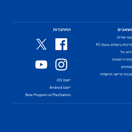
שאבים
התחברות
נאי שירות
יניות ביטולים PS Store
רוגי גיל
זהרה רפואית
פתחים
וכנית הרישוי הרשמית
יישום iOS
יישום Android
Beta Program at PlayStation