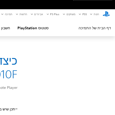
חנות
PS5‏
משחקים
PS Plus
אביזרים
חדשות
תמיכה
דף הבית של התמיכה
סטטוס PlayStation
חשבון 
כיצד
10F
tal™ Remote Player
ייתכן שיש בעיה בהגדרות ה