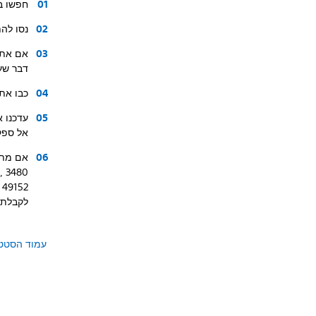
חפשו בעמוד הסטטוס של
נסו לה
אם אתם
דבר שע
כבו את הנתב 
עדכנו 
אל ספק
אם מתא
9, 3480
79, 49152
לקבלת 
עמוד הסטטוס של n