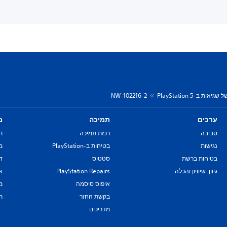
יאות ב-PlayStation 5
NW-102216-2
ערכים
תמיכה
מ
סביבה
רכזת תמיכה
ת
נגישות
בטיחות ב-PlayStation
מד
בטיחות ברשת
סטטוס
די
גיוון, שיוויון והכלה
PlayStation Repairs
א
איפוס סיסמה
מ
בקשת החזר
ת
מדריכים