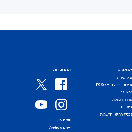
שאבים
התחברות
נאי שירות
יניות ביטולים PS Store
רוגי גיל
זהרה רפואית
פתחים
וכנית הרישוי הרשמית
יישום iOS
יישום Android