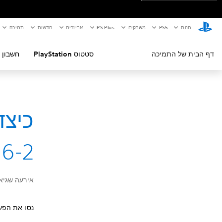
חנות
PS5‏
משחקים
PS Plus
אביזרים
חדשות
תמיכה
דף הבית של התמיכה
סטטוס PlayStation
חשבון 
16-2
אירעה שגיאה בע
נסו את הפע