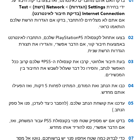
בדקו האם אתם מחוברים לאינטרנט, ואז בצעו בדיקת חיבור על
ידי בחירת
Settings (הגדרות)
>
Network (רשת)
>
Test
Internet Connection (בדיקת חיבור לאינטרנט)
.
אם אתם לא מצליחים להתחבר, בדקו אם הגדרות הרשת שלכם
הותאמו כראוי.
בצעו אתחול לקונסולת PlayStation®5‏ שלכם, התחברו לאינטרנט
באמצעות חיבור קווי, אם הדבר אפשרי, והגדירו את תצורת
הגדרות הרשת שנית.
בעת חיבור אלחוטי, קרבו את קונסולת ה-PS5® שלכם קרוב ככל
האפשר לנתב, והסירו כל דבר שעלול לשבש את החיבור בין
המכשירים.
כבו את הנתב ואת המודם, המתינו לפחות 5 דקות, ואז הפעילו
אותם מחדש.
עדכנו את קושחת הנתב שלכם. (להסבר כיצד לעדכן, פנו אל ספק
הנתב.)
בדקו אם יש מספיק שטח פנוי בקונסולת PS5 עבור המשחק, ואז,
אם הדבר אפשרי, נסו להוריד אותו מחדש.
כדי לבדוק כמה שטח אחסון פנוי יש ברשותכם, נווטו אל מסך