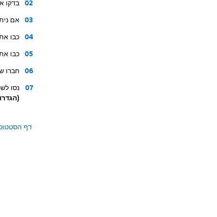
בדקו את דף הסטטוס של ‎
אם ניתן
כבו את
כבו את הנתב\מ
חברו ש
נסו לשנות את הגד
(הגדרות DNS (י
דף הסטטוס של tion