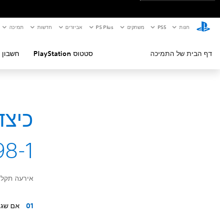
חנות
PS5‏
משחקים
PS Plus
אביזרים
חדשות
תמיכה
דף הבית של התמיכה
סטטוס PlayStation
חשבון 
98-1
אירעה תקלה
אם שגי