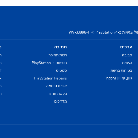
יאות ב-PlayStation 4
WV-33898-1
ערכים
תמיכה
מ
סביבה
רכזת תמיכה
ת
נגישות
בטיחות ב-PlayStation
מד
בטיחות ברשת
סטטוס
די
גיוון, שיוויון והכלה
PlayStation Repairs
א
איפוס סיסמה
מ
בקשת החזר
ת
מדריכים