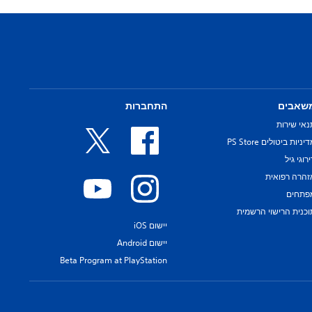
שאבים
התחברות
נאי שירות
יניות ביטולים PS Store
רוגי גיל
זהרה רפואית
פתחים
וכנית הרישוי הרשמית
יישום iOS
יישום Android
Beta Program at PlayStation