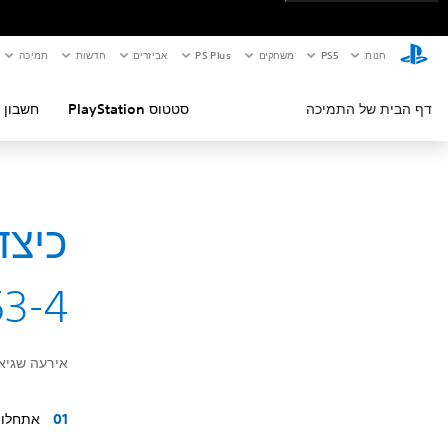
חנות
PS5‏
משחקים
PS Plus
אביזרים
חדשות
תמיכה
דף הבית של התמיכה
סטטוס PlayStation
חשבון 
53-4
אירעה שגיאת רשת. 
אתחלו את קונסו