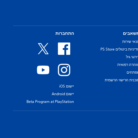
שאבים
התחברות
נאי שירות
יניות ביטולים PS Store
רוגי גיל
זהרה רפואית
פתחים
וכנית הרישוי הרשמית
יישום iOS
יישום Android
Beta Program at PlayStation