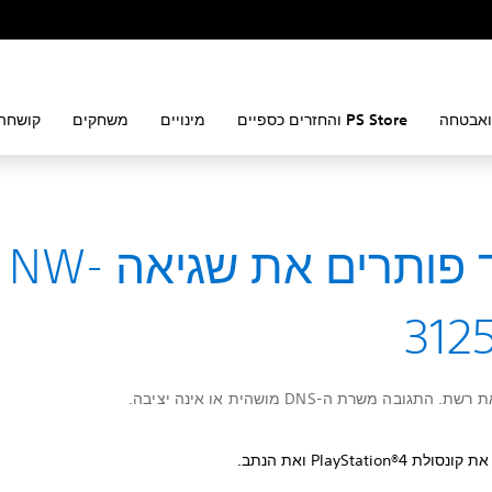
ואבטחה
PS Store והחזרים כספיים
מינויים
משחקים
קושחה 
כיצד פותרים את שגיאה NW-
312
התגובה משרת ה-DNS מושהית או אינה יציבה.
לת PlayStation®4‏ ואת הנתב.