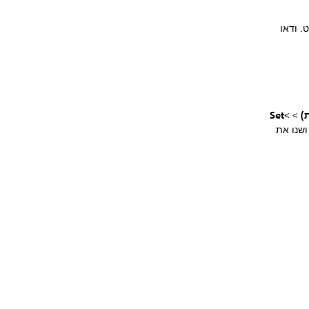
P לחיבור לאינטרנט. ודאו
>Set
>
שנו את