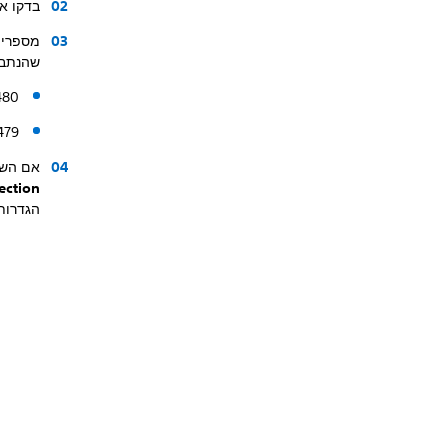
בדקו א
שהנתב 
480
479
אם השתמשתם 
t Connection
הגדרות ה-