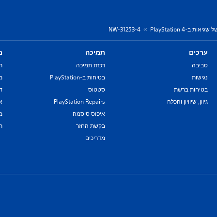
יאות ב-PlayStation 4
NW-31253-4
ערכים
תמיכה
מ
סביבה
רכזת תמיכה
ת
נגישות
בטיחות ב-PlayStation
מד
בטיחות ברשת
סטטוס
די
גיוון, שיוויון והכלה
PlayStation Repairs
א
איפוס סיסמה
מ
בקשת החזר
ת
מדריכים