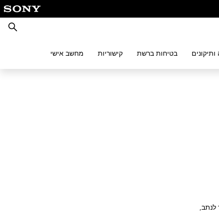
חיפוש
ותיקונים
בטיחות ברשת
קישוריות
מחשב אישי
ת PlayStation®4‎ קרוב יותר לנתב,