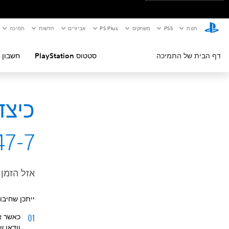
חנות
PS5‏
משחקים
PS Plus
אביזרים
חדשות
תמיכה
דף הבית של התמיכה
סטטוס PlayStation
חשבון 
47-7
אזל הזמן
ייתכן שחיבו
וודאו ש