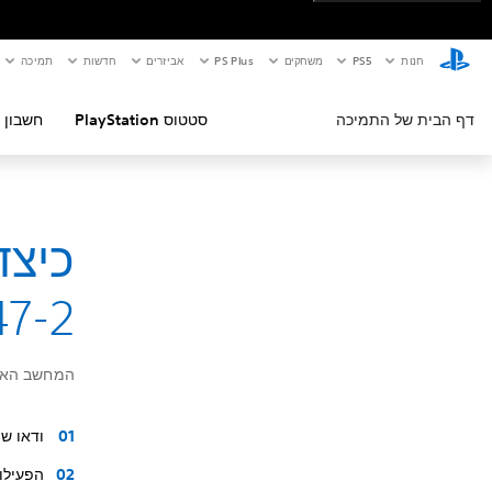
חנות
PS5‏
משחקים
PS Plus
אביזרים
חדשות
תמיכה
דף הבית של התמיכה
סטטוס PlayStation
חשבון 
47-2
המחשב האיש
ודאו ש
הפעילו שוב