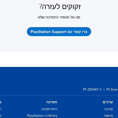
זקוקים לעזרה?
פנו אל מומחי התמיכה שלנו
צרו קשר עם PlayStation Support
PF-205447-2
PC Erro
ערכים
תמיכה
מ
סביבה
רכזת תמיכה
ת
נגישות
בטיחות ב-PlayStation
מד