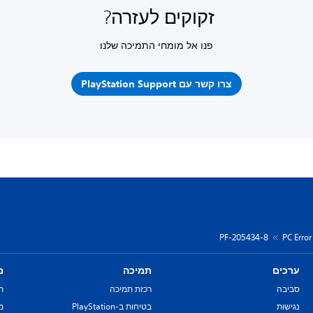
זקוקים לעזרה?
פנו אל מומחי התמיכה שלנו
צרו קשר עם PlayStation Support
PF-205434-8
PC Erro
ערכים
תמיכה
מ
סביבה
רכזת תמיכה
ת
נגישות
בטיחות ב-PlayStation
מד