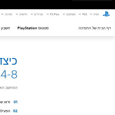
חנות
PS5‏
משחקים
PS Plus
אביזרים
חדשות
תמיכה
דף הבית של התמיכה
סטטוס PlayStation
חשבון 
4-8
המחשב האיש
ודאו ש
הפעילו שוב