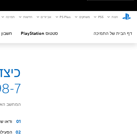
חנות
PS5‏
משחקים
PS Plus
אביזרים
חדשות
תמיכה
דף הבית של התמיכה
סטטוס PlayStation
חשבון 
8-7
המחשב האיש
ודאו ש
הפעילו שוב