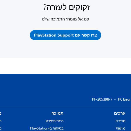
זקוקים לעזרה?
פנו אל מומחי התמיכה שלנו
צרו קשר עם PlayStation Support
PF-205398-7
PC Erro
ערכים
תמיכה
מ
סביבה
רכזת תמיכה
ת
נגישות
בטיחות ב-PlayStation
מד