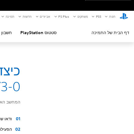
חנות
PS5‏
משחקים
PS Plus
אביזרים
חדשות
תמיכה
דף הבית של התמיכה
סטטוס PlayStation
חשבון 
כיצד
73-0
המחשב האיש
ודאו ש
הפעילו שוב