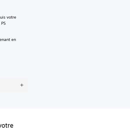
uis votre
n PS
renant en
votre