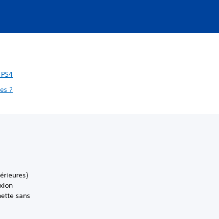
 PS4
es ?
érieures)
xion
nette sans