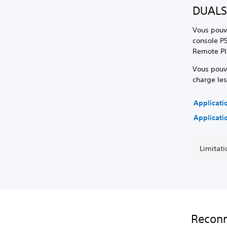
DUALS
Vous pouve
console P5
Remote Pl
Vous pouve
charge le
Applicati
Applicati
Limitati
Reconn