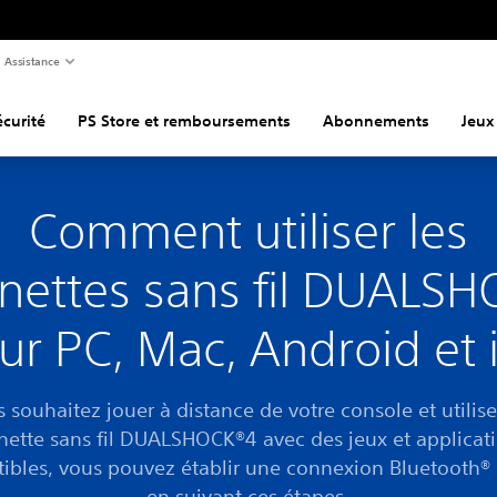
Assistance
curité
PS Store et remboursements
Abonnements
Jeux
Comment utiliser les
ettes sans fil DUALS
sur PC, Mac, Android et 
s souhaitez jouer à distance de votre console et utilise
ette sans fil DUALSHOCK®4 avec des jeux et applicat
ibles, vous pouvez établir une connexion Bluetooth®
en suivant ces étapes.