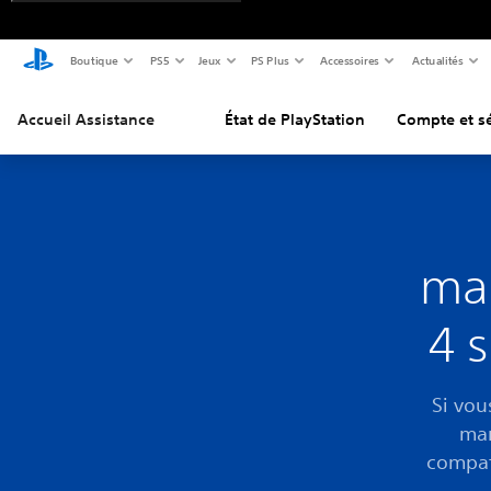
Boutique
PS5
Jeux
PS Plus
Accessoires
Actualités
Accueil Assistance
État de PlayStation
Compte et sé
man
4 
Si vou
man
compat