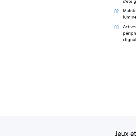
s'étei
Mainte
lumine
Active
périph
cligno
Jeux e