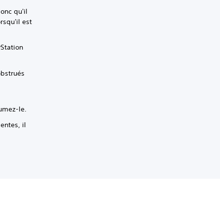
onc qu'il
rsqu'il est
Station
obstrués
lumez-le.
entes, il