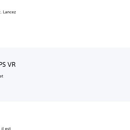
t. Lancez
PS VR
et
il est