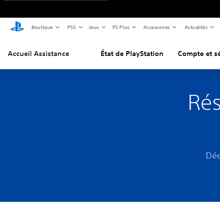
Boutique
PS5
Jeux
PS Plus
Accessoires
Actualités
Accueil Assistance
État de PlayStation
Compte et sé
Rés
Déc