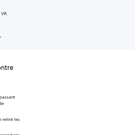
S VR.
ontre
 passant
de
 retiré les