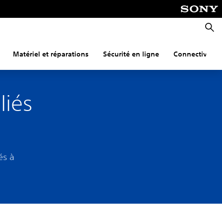
Reche
Matériel et réparations
Sécurité en ligne
Connectivité
liés
és à