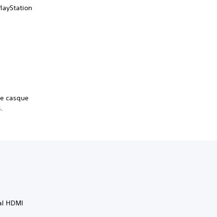
layStation
 le casque
.
nal HDMI