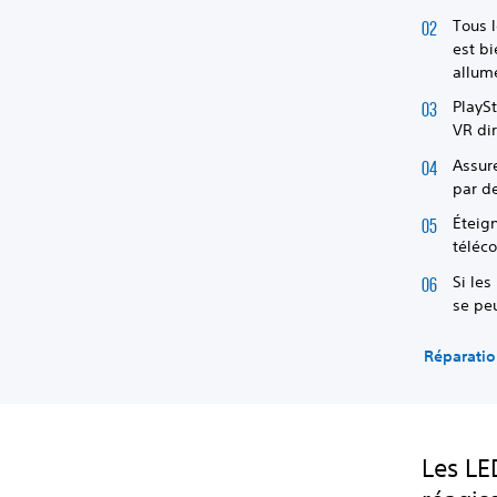
Tous l
est bi
allum
PlayS
VR di
Assur
par de
Éteig
téléc
Si les
se peu
Réparatio
Les LE