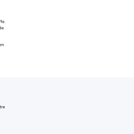
ffe.
de
en
tre