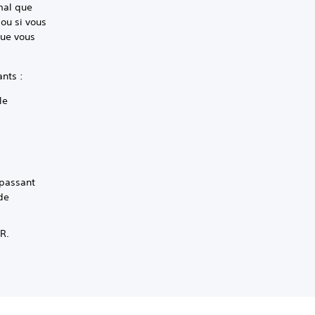
mal que
 ou si vous
que vous
ants :
le
 passant
de
VR.