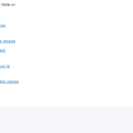
liste ci-
age
ne image
est
sur le
des noires