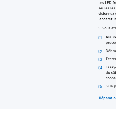
Les LED fr
seules les
visionnez 
lancerez 
Si vous êt
Assur
proce
Débra
Teste
Essay
du câ
conne
Si le 
Réparatio