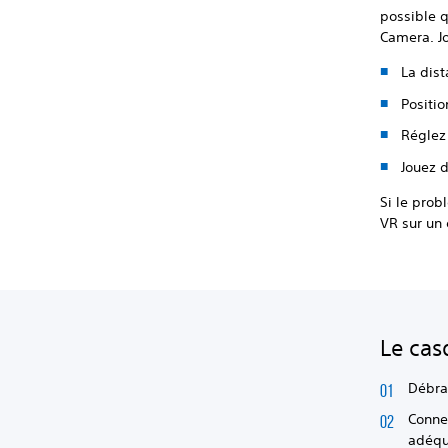
possible q
Camera. Jo
La dis
Positi
Réglez 
Jouez 
Si le prob
VR sur un
Le cas
Débra
Conne
adéqu