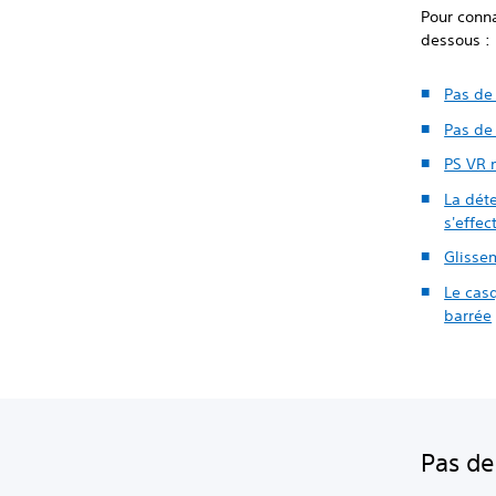
Pour conna
dessous :
Pas de
Pas de
PS VR 
La dét
s'effe
Glisse
Le cas
barrée
Pas de