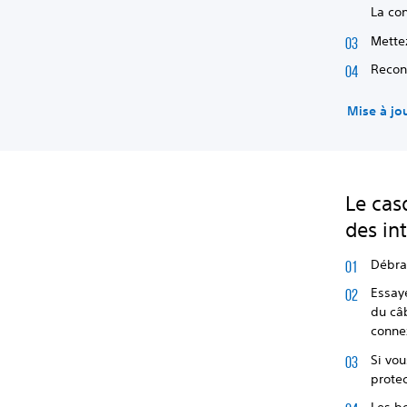
La con
Mettez
Recon
Mise à jo
Le cas
des in
Débra
Essay
du câ
conne
Si vou
protec