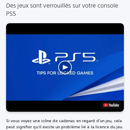
Des jeux sont verrouillés sur votre console
PS5
Si vous voyez une icône de cadenas en regard d'un jeu, cela
peut signifier qu'il existe un problème lié à la licence du jeu.