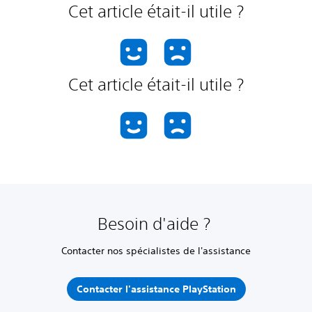
Cet article était-il utile ?
Cet article était-il utile ?
Besoin d'aide ?
Contacter nos spécialistes de l'assistance
Contacter l'assistance PlayStation