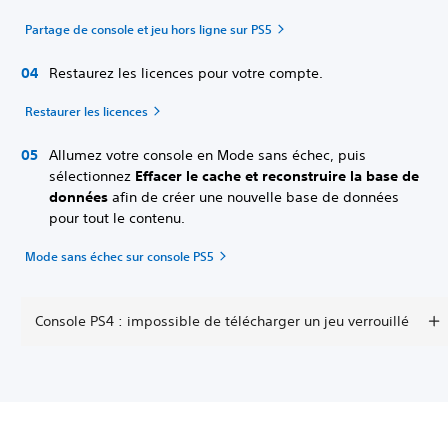
Partage de console et jeu hors ligne sur PS5
Restaurez les licences pour votre compte.
Restaurer les licences
Allumez votre console en Mode sans échec, puis
sélectionnez
Effacer le cache et reconstruire la base de
données
afin de créer une nouvelle base de données
pour tout le contenu.
Mode sans échec sur console PS5
Console PS4 : impossible de télécharger un jeu verrouillé