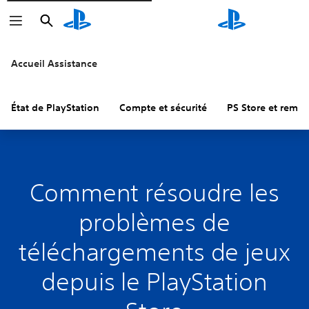
Rechercher
Rechercher
Accueil Assistance
État de PlayStation
Compte et sécurité
PS Store et remb
Comment résoudre les
problèmes de
téléchargements de jeux
depuis le PlayStation