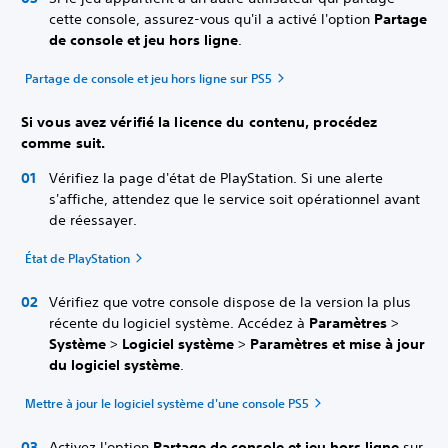
cette console, assurez-vous qu'il a activé l'option
Partage
de console et jeu hors ligne
.
Partage de console et jeu hors ligne sur PS5
Si vous avez vérifié la licence du contenu, procédez
comme suit.
Vérifiez la page d'état de PlayStation. Si une alerte
s'affiche, attendez que le service soit opérationnel avant
de réessayer.
État de PlayStation
Vérifiez que votre console dispose de la version la plus
récente du logiciel système. Accédez à
Paramètres
>
Système
>
Logiciel système
>
Paramètres et mise à jour
du logiciel système
.
Mettre à jour le logiciel système d'une console PS5
Activez l'option
Partage de console et jeu hors ligne
sur