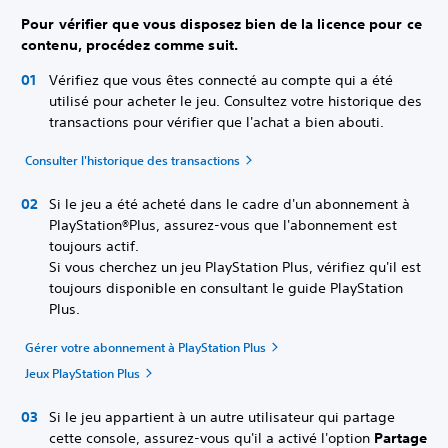
Pour vérifier que vous disposez bien de la licence pour ce
contenu, procédez comme suit.
Vérifiez que vous êtes connecté au compte qui a été
utilisé pour acheter le jeu. Consultez votre historique des
transactions pour vérifier que l'achat a bien abouti.
Consulter l'historique des transactions
Si le jeu a été acheté dans le cadre d'un abonnement à
PlayStation®Plus, assurez-vous que l'abonnement est
toujours actif.
Si vous cherchez un jeu PlayStation Plus, vérifiez qu'il est
toujours disponible en consultant le guide PlayStation
Plus.
Gérer votre abonnement à PlayStation Plus
Jeux PlayStation Plus
Si le jeu appartient à un autre utilisateur qui partage
cette console, assurez-vous qu'il a activé l'option
Partage