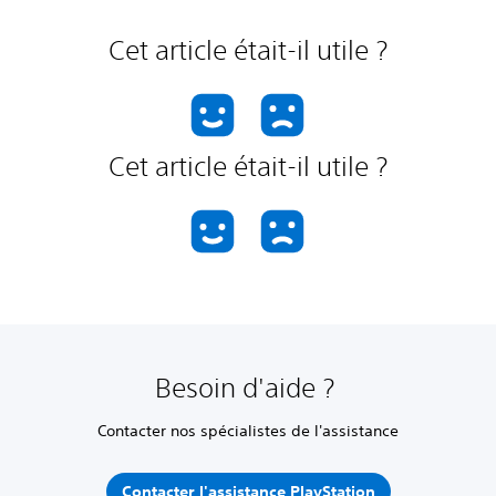
Cet article était-il utile ?
Cet article était-il utile ?
Besoin d'aide ?
Contacter nos spécialistes de l'assistance
Contacter l'assistance PlayStation