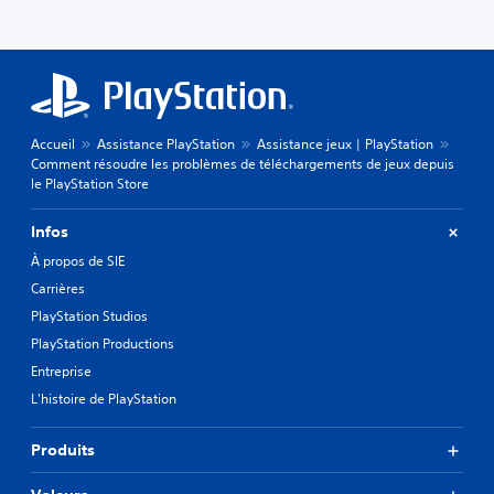
Accueil
Assistance PlayStation
Assistance jeux | PlayStation
Comment résoudre les problèmes de téléchargements de jeux depuis
le PlayStation Store
Infos
À propos de SIE
Carrières
PlayStation Studios
PlayStation Productions
Entreprise
L'histoire de PlayStation
Produits