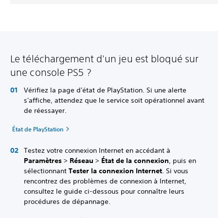
Le téléchargement d'un jeu est bloqué sur
une console PS5 ?
Vérifiez la page d'état de PlayStation. Si une alerte
s'affiche, attendez que le service soit opérationnel avant
de réessayer.
État de PlayStation
Testez votre connexion Internet en accédant à
Paramètres
>
Réseau
>
État de la connexion
, puis en
sélectionnant
Tester la connexion Internet
. Si vous
rencontrez des problèmes de connexion à Internet,
consultez le guide ci-dessous pour connaître leurs
procédures de dépannage.