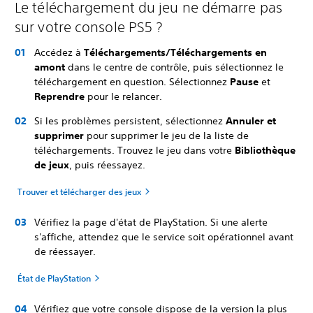
Le téléchargement du jeu ne démarre pas
sur votre console PS5 ?
Accédez à
Téléchargements/Téléchargements en
amont
dans le centre de contrôle, puis sélectionnez le
téléchargement en question. Sélectionnez
Pause
et
Reprendre
pour le relancer.
Si les problèmes persistent, sélectionnez
Annuler et
supprimer
pour supprimer le jeu de la liste de
téléchargements. Trouvez le jeu dans votre
Bibliothèque
de jeux
, puis réessayez.
Trouver et télécharger des jeux
Vérifiez la page d'état de PlayStation. Si une alerte
s'affiche, attendez que le service soit opérationnel avant
de réessayer.
État de PlayStation
Vérifiez que votre console dispose de la version la plus