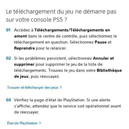
Le téléchargement du jeu ne démarre pas
sur votre console PS5 ?
Accédez à
Téléchargements/Téléchargements en
amont
dans le centre de contrôle, puis sélectionnez le
téléchargement en question. Sélectionnez
Pause
et
Reprendre
pour le relancer.
Si les problèmes persistent, sélectionnez
Annuler et
supprimer
pour supprimer le jeu de la liste de
téléchargements. Trouvez le jeu dans votre
Bibliothèque
de jeux
, puis réessayez.
Trouver et télécharger des jeux
Vérifiez la page d'état de PlayStation. Si une alerte
s'affiche, attendez que le service soit opérationnel avant
de réessayer.
État de PlayStation