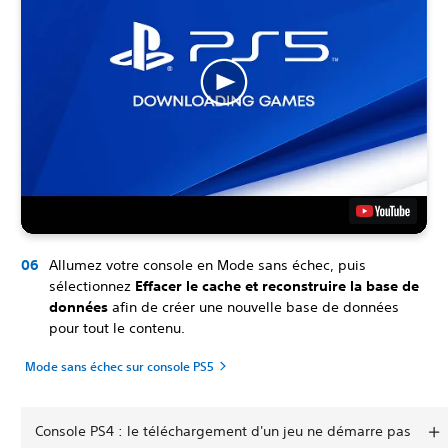
Allumez votre console en Mode sans échec, puis
sélectionnez
Effacer le cache et reconstruire la base de
données
afin de créer une nouvelle base de données
pour tout le contenu.
Mode sans échec sur console PS5
Console PS4 : le téléchargement d'un jeu ne démarre pas