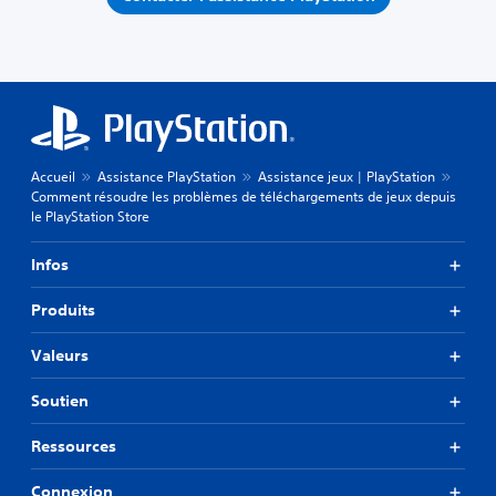
Accueil
Assistance PlayStation
Assistance jeux | PlayStation
Comment résoudre les problèmes de téléchargements de jeux depuis
le PlayStation Store
Infos
Produits
Valeurs
Soutien
Ressources
Connexion