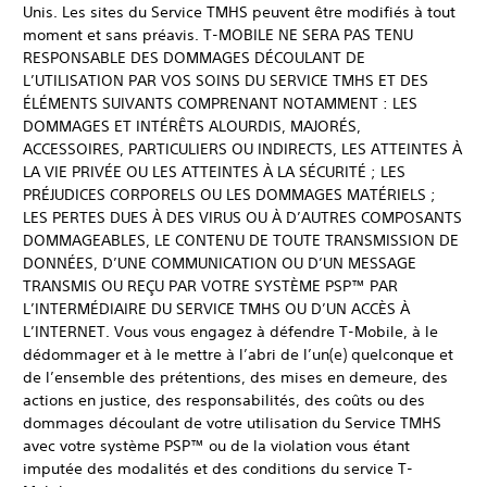
Unis. Les sites du Service TMHS peuvent être modifiés à tout
moment et sans préavis. T-MOBILE NE SERA PAS TENU
RESPONSABLE DES DOMMAGES DÉCOULANT DE
L’UTILISATION PAR VOS SOINS DU SERVICE TMHS ET DES
ÉLÉMENTS SUIVANTS COMPRENANT NOTAMMENT : LES
DOMMAGES ET INTÉRÊTS ALOURDIS, MAJORÉS,
ACCESSOIRES, PARTICULIERS OU INDIRECTS, LES ATTEINTES À
LA VIE PRIVÉE OU LES ATTEINTES À LA SÉCURITÉ ; LES
PRÉJUDICES CORPORELS OU LES DOMMAGES MATÉRIELS ;
LES PERTES DUES À DES VIRUS OU À D’AUTRES COMPOSANTS
DOMMAGEABLES, LE CONTENU DE TOUTE TRANSMISSION DE
DONNÉES, D’UNE COMMUNICATION OU D’UN MESSAGE
TRANSMIS OU REÇU PAR VOTRE SYSTÈME PSP™ PAR
L’INTERMÉDIAIRE DU SERVICE TMHS OU D’UN ACCÈS À
L’INTERNET. Vous vous engagez à défendre T-Mobile, à le
dédommager et à le mettre à l’abri de l’un(e) quelconque et
de l’ensemble des prétentions, des mises en demeure, des
actions en justice, des responsabilités, des coûts ou des
dommages découlant de votre utilisation du Service TMHS
avec votre système PSP™ ou de la violation vous étant
imputée des modalités et des conditions du service T-