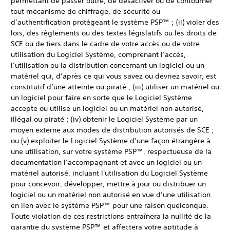
permettant de passer outre, de désactiver ou de contourner
tout mécanisme de chiffrage, de sécurité ou
d’authentification protégeant le système PSP™ ; (ii) violer des
lois, des règlements ou des textes législatifs ou les droits de
SCE ou de tiers dans le cadre de votre accès ou de votre
utilisation du Logiciel Système, comprenant l’accès,
l’utilisation ou la distribution concernant un logiciel ou un
matériel qui, d’après ce qui vous savez ou devriez savoir, est
constitutif d’une atteinte ou piraté ; (iii) utiliser un matériel ou
un logiciel pour faire en sorte que le Logiciel Système
accepte ou utilise un logiciel ou un matériel non autorisé,
illégal ou piraté ; (iv) obtenir le Logiciel Système par un
moyen externe aux modes de distribution autorisés de SCE ;
ou (v) exploiter le Logiciel Système d’une façon étrangère à
une utilisation, sur votre système PSP™, respectueuse de la
documentation l’accompagnant et avec un logiciel ou un
matériel autorisé, incluant l'utilisation du Logiciel Système
pour concevoir, développer, mettre à jour ou distribuer un
logiciel ou un matériel non autorisé en vue d’une utilisation
en lien avec le système PSP™ pour une raison quelconque.
Toute violation de ces restrictions entraînera la nullité de la
garantie du système PSP™ et affectera votre aptitude à