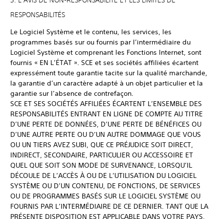
5. L’AVIS DE NON-RESPONSABILITÉ ET LES LIMITES DE
RESPONSABILITÉS
Le Logiciel Système et le contenu, les services, les
programmes basés sur ou fournis par l’intermédiaire du
Logiciel Système et comprenant les Fonctions Internet, sont
fournis « EN L’ÉTAT ». SCE et ses sociétés affiliées écartent
expressément toute garantie tacite sur la qualité marchande,
la garantie d’un caractère adapté à un objet particulier et la
garantie sur l’absence de contrefaçon.
SCE ET SES SOCIÉTÉS AFFILIÉES ÉCARTENT L’ENSEMBLE DES
RESPONSABILITÉS ENTRANT EN LIGNE DE COMPTE AU TITRE
D’UNE PERTE DE DONNÉES, D’UNE PERTE DE BÉNÉFICES OU
D’UNE AUTRE PERTE OU D’UN AUTRE DOMMAGE QUE VOUS
OU UN TIERS AVEZ SUBI, QUE CE PRÉJUDICE SOIT DIRECT,
INDIRECT, SECONDAIRE, PARTICULIER OU ACCESSOIRE ET
QUEL QUE SOIT SON MODE DE SURVENANCE, LORSQU’IL
DÉCOULE DE L’ACCÈS À OU DE L’UTILISATION DU LOGICIEL
SYSTÈME OU D’UN CONTENU, DE FONCTIONS, DE SERVICES
OU DE PROGRAMMES BASÉS SUR LE LOGICIEL SYSTÈME OU
FOURNIS PAR L’INTERMÉDIAIRE DE CE DERNIER. TANT QUE LA
PRÉSENTE DISPOSITION EST APPLICABLE DANS VOTRE PAYS,