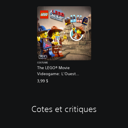
PS4
COSTUME
The LEGO® Movie
Videogame: L’Ouest
Sauvage
3,99 $
Cotes et critiques