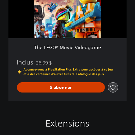
G
O
®
M
o
v
i
e
The LEGO® Movie Videogame
V
i
d
Inclus
26,99 $
Remise par rapport au prix d'origine de 26,99 $
e
Abonnez-vous à PlayStation Plus Extra pour accéder à ce jeu
o
et à des centaines d'autres tirés du Catalogue des jeux
g
a
S'abonner
m
e
Extensions