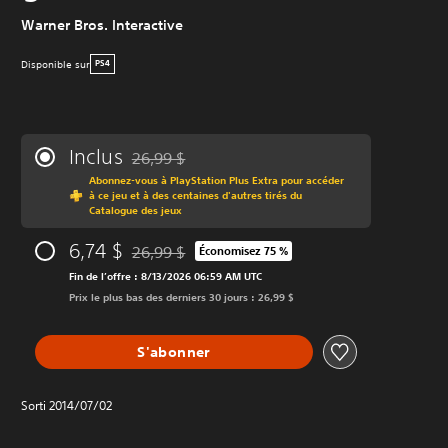
Warner Bros. Interactive
Disponible sur
PS4
Inclus
26,99 $
Remise par rapport au prix d'origine de 26,99 $
Abonnez-vous à PlayStation Plus Extra pour accéder
à ce jeu et à des centaines d'autres tirés du
Catalogue des jeux
6,74 $
26,99 $
Économisez 75 %
Remise par rapport au prix d'origine de 26,99 $
Fin de l’offre : 8/13/2026 06:59 AM UTC
Prix le plus bas des derniers 30 jours : 26,99 $
S'abonner
Sorti 2014/07/02