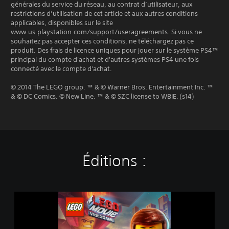
générales du service du réseau, au contrat d’utilisateur, aux
restrictions d’utilisation de cet article et aux autres conditions
applicables, disponibles sur le site
www.us.playstation.com/support/useragreements. Si vous ne
souhaitez pas accepter ces conditions, ne téléchargez pas ce
produit. Des frais de licence uniques pour jouer sur le système PS4™
principal du compte d'achat et d'autres systèmes PS4 une fois
connecté avec le compte d'achat.
© 2014 The LEGO group. ™ & © Warner Bros. Entertainment Inc. ™
& © DC Comics. © New Line. ™ & © SZC license to WBIE. (s14)
Éditions :
D
é
m
o