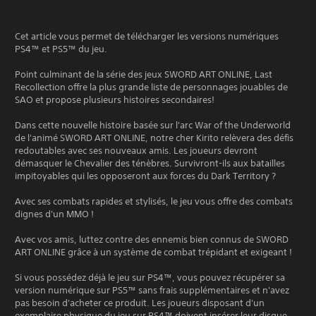
Cet article vous permet de télécharger les versions numériques
PS4™ et PS5™ du jeu.
Point culminant de la série des jeux SWORD ART ONLINE, Last
Recollection offre la plus grande liste de personnages jouables de
SAO et propose plusieurs histoires secondaires!
Dans cette nouvelle histoire basée sur l'arc War of the Underworld
de l'animé SWORD ART ONLINE, notre cher Kirito relèvera des défis
redoutables avec ses nouveaux amis. Les joueurs devront
démasquer le Chevalier des ténèbres. Survivront-ils aux batailles
impitoyables qui les opposeront aux forces du Dark Territory ?
Avec ses combats rapides et stylisés, le jeu vous offre des combats
dignes d'un MMO !
Avec vos amis, luttez contre des ennemis bien connus de SWORD
ART ONLINE grâce à un système de combat trépidant et exigeant !
Si vous possédez déjà le jeu sur PS4™, vous pouvez récupérer sa
version numérique sur PS5™ sans frais supplémentaires et n'avez
pas besoin d'acheter ce produit. Les joueurs disposant d'un
exemplaire physique du jeu sur PS4™ doivent insérer leur disque