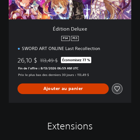
o
e
n
l
u
x
e
Édition Deluxe
PS4
PS5
SWORD ART ONLINE Last Recollection
26,10 $
113,49 $
Économisez 77 %
Remise par rapport au prix d'origine de 113,49 $
Fin de l’offre : 8/13/2026 06:59 AM UTC
Prix le plus bas des derniers 30 jours : 113,49 $
Ajouter au panier
Extensions