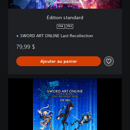
n
d
a
Édition standard
r
d
PS4
PS5
SWORD ART ONLINE Last Recollection
79,99 $
Ajouter au panier
D
É
M
O
S
W
O
R
D