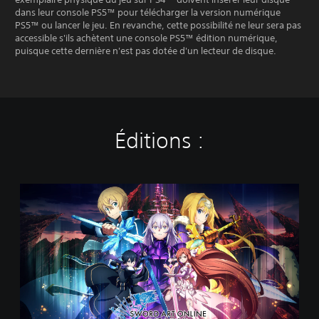
dans leur console PS5™ pour télécharger la version numérique
PS5™ ou lancer le jeu. En revanche, cette possibilité ne leur sera pas
accessible s'ils achètent une console PS5™ édition numérique,
puisque cette dernière n'est pas dotée d'un lecteur de disque.
Éditions :
É
d
i
t
i
o
n
s
t
a