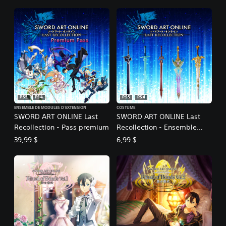
PS5
PS4
PS5
PS4
ENSEMBLE DE MODULES D'EXTENSION
COSTUME
SWORD ART ONLINE Last
SWORD ART ONLINE Last
Recollection - Pass premium
Recollection - Ensemble
d'apparences d'épées
39,99 $
6,99 $
Épéiste noir