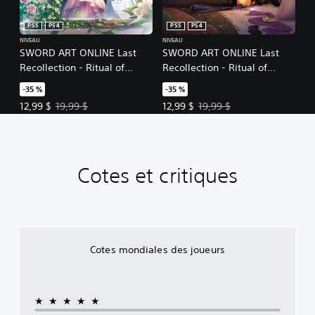
PS5
PS4
PS5
PS4
NIVEAU
NIVEAU
SWORD ART ONLINE Last
SWORD ART ONLINE Last
Recollection - Ritual of
Recollection - Ritual of
Bonds Vol. 1
Bonds Vol. 2
-35 %
-35 %
Prix de l'offre : 12,99 $. Prix initial : 19,99 $.
Prix de l'offre : 12,99 $. Prix initia
12,99 $
19,99 $
12,99 $
19,99 $
Cotes et critiques
Cotes mondiales des joueurs
★★★★★