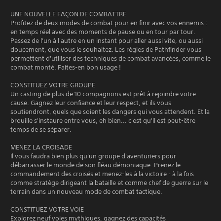
UNE NOUVELLE FAÇON DE COMBATTRE
Profitez de deux modes de combat pour en finir avec vos ennemis :
en temps réel avec des moments de pause ou en tour par tour.
Passez de l'un à l'autre en un instant pour aller aussi vite, ou aussi
doucement, que vous le souhaitez. Les règles de Pathfinder vous
permettent d'utiliser des techniques de combat avancées, comme le
combat monté. Faites-en bon usage !
CONSTITUEZ VOTRE GROUPE
Un casting de plus de 10 compagnons est prêt à rejoindre votre
cause. Gagnez leur confiance et leur respect, et ils vous
soutiendront, quels que soient les dangers qui vous attendent. Et la
brouille s'instaure entre vous, eh bien... c'est qu'il est peut-être
temps de se séparer.
MENEZ LA CROISADE
Il vous faudra bien plus qu'un groupe d'aventuriers pour
débarrasser le monde de son fléau démoniaque. Prenez le
commandement des croisés et menez-les à la victoire - à la fois
comme stratège dirigeant la bataille et comme chef de guerre sur le
terrain dans un nouveau mode de combat tactique.
CONSTITUEZ VOTRE VOIE
Explorez neuf voies mythiques, gagnez des capacités