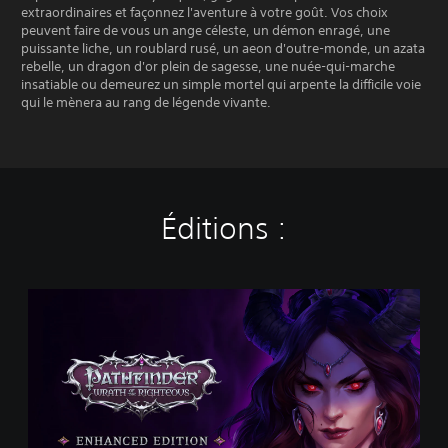
extraordinaires et façonnez l'aventure à votre goût. Vos choix
peuvent faire de vous un ange céleste, un démon enragé, une
puissante liche, un roublard rusé, un aeon d'outre-monde, un azata
rebelle, un dragon d'or plein de sagesse, une nuée-qui-marche
insatiable ou demeurez un simple mortel qui arpente la difficile voie
qui le mènera au rang de légende vivante.
Éditions :
P
a
t
h
f
i
n
d