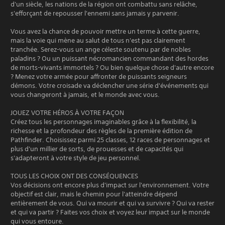
d'un siècle, les nations de la région ont combattu sans relâche,
s'efforçant de repousser l'ennemi sans jamais y parvenir.
Vous avez la chance de pouvoir mettre un terme à cette guerre,
mais la voie qui mène au salut de tous n'est pas clairement
tranchée. Serez-vous un ange céleste soutenu par de nobles
paladins ? Ou un puissant nécromancien commandant des hordes
de morts-vivants immortels ? Ou bien quelque chose d'autre encore
? Menez votre armée pour affronter de puissants seigneurs
démons. Votre croisade va déclencher une série d'événements qui
vous changeront à jamais, et le monde avec vous.
JOUEZ VOTRE HÉROS À VOTRE FAÇON
Créez tous les personnages imaginables grâce à la flexibilité, la
richesse et la profondeur des règles de la première édition de
Pathfinder. Choisissez parmi 25 classes, 12 races de personnages et
plus d'un millier de sorts, de prouesses et de capacités qui
s'adapteront à votre style de jeu personnel.
TOUS LES CHOIX ONT DES CONSÉQUENCES
Vos décisions ont encore plus d'impact sur l'environnement. Votre
objectif est clair, mais le chemin pour l'atteindre dépend
entièrement de vous. Qui va mourir et qui va survivre ? Qui va rester
et qui va partir ? Faites vos choix et voyez leur impact sur le monde
qui vous entoure.