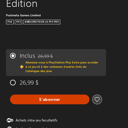
Edition
Postmeta Games Limited
PS4
PS5
AMÉLIORÉ POUR LA PS5 PRO
Inclus
26,99 $
Remise par rapport au prix d'origine de 26,99 $
Abonnez-vous à PlayStation Plus Extra pour accéder
à ce jeu et à des centaines d'autres tirés du
Catalogue des jeux
26,99 $
S'abonner
Achats intra-jeu facultatifs