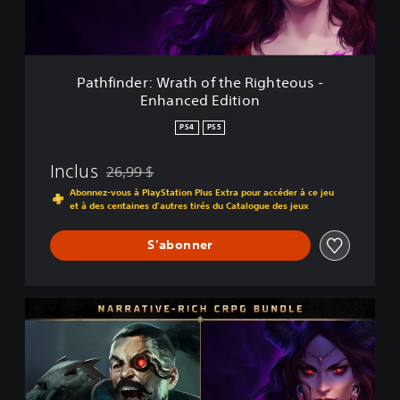
e
r
:
W
r
Pathfinder: Wrath of the Righteous -
a
Enhanced Edition
t
h
PS4
PS5
o
f
Inclus
26,99 $
t
Remise par rapport au prix d'origine de 26,99 $
h
Abonnez-vous à PlayStation Plus Extra pour accéder à ce jeu
e
et à des centaines d'autres tirés du Catalogue des jeux
R
i
S'abonner
g
h
t
N
e
a
o
r
u
r
s
a
-
t
E