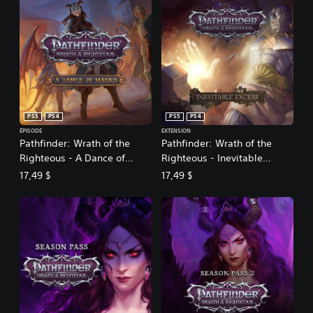
PS5
PS4
PS5
PS4
ÉPISODE
EXTENSION
Pathfinder: Wrath of the
Pathfinder: Wrath of the
Righteous - A Dance of
Righteous - Inevitable
Masks
Excess
17,49 $
17,49 $