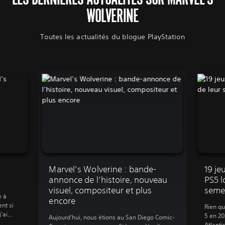
WOLVERINE
Toutes les actualités du blogue PlayStation
Marvel’s Wolverine : bande-
19 je
s
annonce de l’histoire, nouveau
PS5 l
visuel, compositeur et plus
seme
e à
encore
nt si
Rien qu
’ai
5 en 2
Aujourd’hui, nous étions au San Diego Comic-
st la
Atlanti