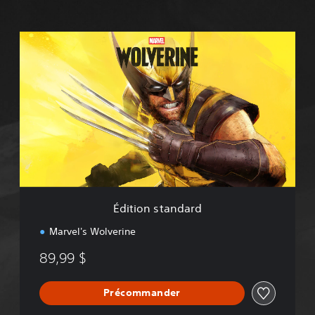
É
d
i
t
i
o
n
s
t
a
n
d
a
Édition standard
r
d
Marvel's Wolverine
89,99 $
Précommander