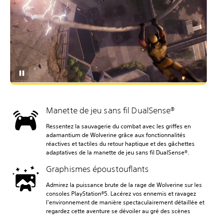
Manette de jeu sans fil DualSense®
Ressentez la sauvagerie du combat avec les griffes en
adamantium de Wolverine grâce aux fonctionnalités
réactives et tactiles du retour haptique et des gâchettes
adaptatives de la manette de jeu sans fil DualSense®.
Graphismes époustouflants
Admirez la puissance brute de la rage de Wolverine sur les
consoles PlayStation®5. Lacérez vos ennemis et ravagez
l'environnement de manière spectaculairement détaillée et
regardez cette aventure se dévoiler au gré des scènes