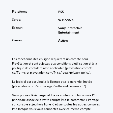
c
d
r
u
l
i
a
m
r
'
l
n
e
Plateforme:
PS5
d
a
i
s
t
e
f
t
l
Sortie:
9/15/2026
t
m
f
e
e
a
a
i
r
j
Éditeur:
Sony Interactive
n
n
c
l
e
Entertainment
t
i
h
e
u
d
è
Genres:
Action
a
u
.
e
r
g
r
r
e
e
l
é
É
à
t
e
g
c
n
ê
Les fonctionnalités en ligne requièrent un compte pour 
c
l
e
i
t
PlayStation et sont sujettes aux conditions d’utilisation et à la 
t
e
q
e
politique de confidentialité applicable (playstation.com/fr-
g
u
r
u
h
ca/Terms et playstation.com/fr-ca/legal/privacy-policy).
r
m
l
'
a
e
e
a
e
u
Le logiciel est assujetti à la licence et à la garantie limitée 
.
s
s
l
t
(playstation.com/en-us/legal/softwarelicense-cafr/).
e
p
l
e
n
o
S
e
(
Vous pouvez télécharger et lire ce contenu sur la console PS5 
s
u
s
o
H
principale associée à votre compte (via le paramètre « Partage 
i
o
v
u
U
sur console et jeu hors ligne ») et sur toutes les autres consoles 
b
i
a
D
PS5 lorsque vous vous connectez avec ce même compte.
s
i
t