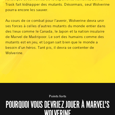
Trask fait kidnapper des mutants. Désormais, seul Wolverine
pourra encore les sauver.
Au cours de ce combat pour l'avenir, Wolverine devra unir
ses forces à celles d'autres mutants du monde entier dans
des lieux comme le Canada, le Japon et la nation insulaire
de Marvel de Madripoor. Le sort des humains comme des
mutants est en jeu, et Logan sait bien que le monde a
besoin d'un héros. Tant pis, il devra se contenter de
Wolverine.
Points forts
POURQUOI VOUS DEVRIEZ JOUER À MARVEL'S
WOLVERINE