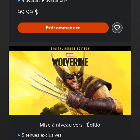
4 avatars PlayStation®
l
e
99,99 $
Précommander
M
i
s
e
à
n
i
v
e
a
u
v
e
Mise à niveau vers l'Éditio
r
s
5 tenues exclusives
l