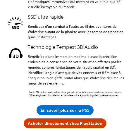
cinématiques immersives qui mettent en valeur la qualité
visuelle incroyable du monde.
SSD ultra rapide
Bondissez d'un combat à l'autre au fil des aventures de
Wolverine autour de la planète avec les temps de transition
quasi instantanés.
Technologie Tempest 3D Audio
Bénéficiez d'une immersion maximale avec la précision
enrichie et la conscience de votre situation offertes par les
1
mondes sonores fantastiques de l'audio spatial en 3D
.
Identifiez l'angle d'attaque de vos ennemis et frémissez à
chaque coup de griffe brutal alors que Wolverine décime les
rangs de ses ennemis.
1
Audio 3D via les haut-parleurs intégrés de votre téléviseur ou des écouteurs stéréo
USB/analogiques. Installation et dernière mise à jour du logiciel système requises.
En savoir plus sur la PS5
Acheter directement chez PlayStation