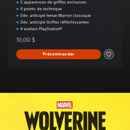
5 apparences de griffes exclusives
'
4 points de technique
É
d
Dév. anticipé tenue Marron classique
i
Dév. anticipé Griffes réfléchissantes
t
4 avatars PlayStation®
i
o
10,00 $
Précommander