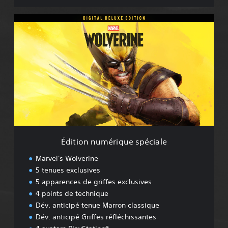
É
d
i
t
i
o
n
n
u
m
é
r
i
Édition numérique spéciale
q
u
Marvel's Wolverine
e
5 tenues exclusives
s
5 apparences de griffes exclusives
p
é
4 points de technique
c
Dév. anticipé tenue Marron classique
i
Dév. anticipé Griffes réfléchissantes
a