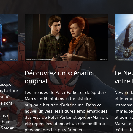
Découvrez un scénario
Le Ne
original
votre 
masque,
s l'art de
Les mondes de Peter Parker et de Spider-
New York 
bilités
Man se mêlent dans cette histoire
et intera
é sont
originale bourrée d'adrénaline. Dans ce
Insomnia
t,
nouvel univers, les figures emblématiques
immeuble
ons et
des vies de Peter Parker et Spider-Man ont
et admire
rbain...
été repensées, donnant un rôle inédit aux
Marvel e
 Spider-
personnages les plus familiers.
inédit. U