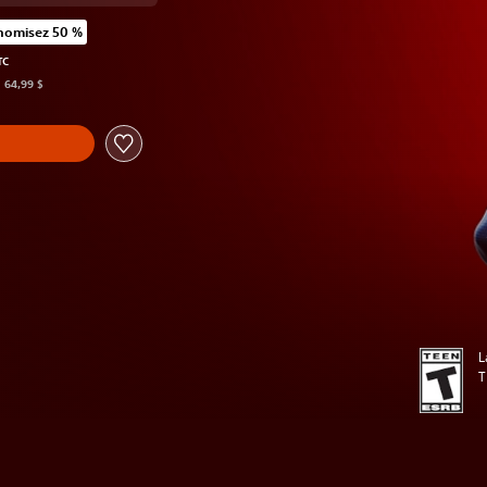
nomisez 50 %
ort au prix d'origine de 64,99 $
TC
: 64,99 $
L
T