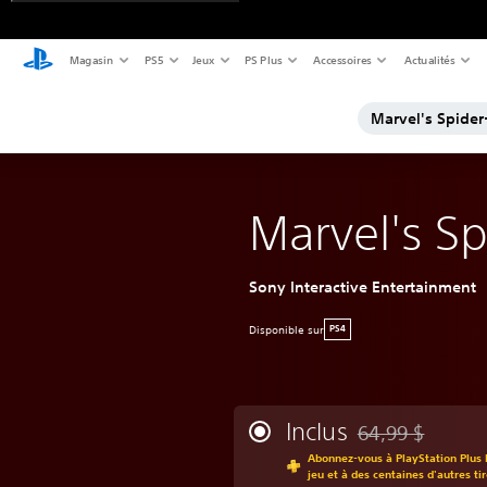
Magasin
PS5
Jeux
PS Plus
Accessoires
Actualités
Marvel's Spide
Marvel's S
Sony Interactive Entertainment
Disponible sur
PS4
Inclus
64,99 $
Remise par rappor
Abonnez-vous à PlayStation Plus 
jeu et à des centaines d'autres ti