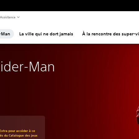
Assistance
r-Man
La ville qui ne dort jamais
À la rencontre des super-vi
pider-Man
t au prix d'origine de 64,99 $
Extra pour accéder à ce
rés du Catalogue des jeux